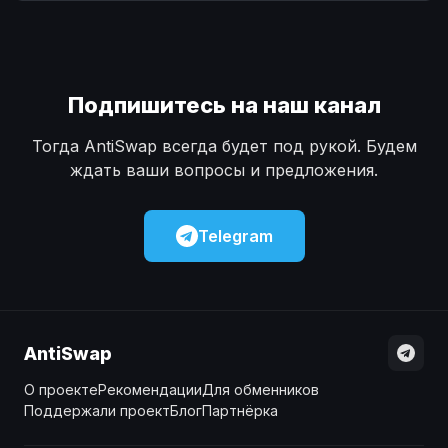
Наличные
Наличные
USD
USD
Наличные
Наличные
KZT
KZT
Подпишитесь на наш канал
Тогда AntiSwap всегда будет под рукой. Будем
ждать ваши вопросы и предложения.
Telegram
AntiSwap
О проекте
Рекомендации
Для обменников
Поддержали проект
Блог
Партнёрка