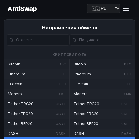
AntiSwap
Направления обмена
КРИПТОВАЛЮТА
Bitcoin
Bitcoin
BTC
BTC
Ethereum
Ethereum
ETH
ETH
Litecoin
Litecoin
LTC
LTC
Monero
Monero
XMR
XMR
Tether TRC20
Tether TRC20
USDT
USDT
Tether ERC20
Tether ERC20
USDT
USDT
Tether BEP20
Tether BEP20
USDT
USDT
DASH
DASH
DASH
DASH