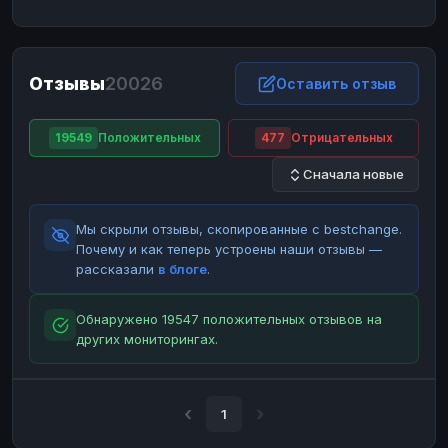
ЮMoney
ЮMoney
RUB
RUB
БАЛАНСЫ КРИПТОБИРЖ
Отзывы
20026
Binance
Binance
Оставить отзыв
RUB
RUB
ИНТЕРНЕТ БАНКИНГ
19549
Положительных
477
Отрицательных
СБЕР
СБЕР
RUB
RUB
Сначала новые
Альфа-Банк
Альфа-Банк
RUB
RUB
Райффайзен
Райффайзен
RUB
RUB
Мы скрыли отзывы, скопированные с bestchange.
ВТБ
ВТБ
RUB
RUB
Почему и как теперь устроены наши отзывы —
рассказали
в блоге
.
Т-Банк
Т-Банк
RUB
RUB
ДЕНЕЖНЫЕ ПЕРЕВОДЫ
Обнаружено 19547 положительных отзывов на
других мониторингах.
ЗК
ЗК
USD
USD
WU
WU
USD
USD
НАЛИЧНЫЕ ДЕНЬГИ
1
Наличные
Наличные
RUB
RUB