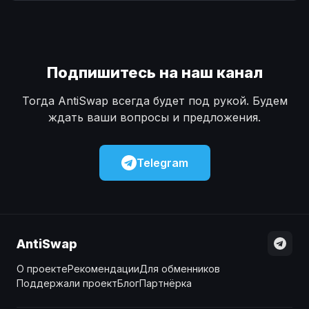
Наличные
Наличные
USD
USD
Наличные
Наличные
KZT
KZT
Подпишитесь на наш канал
Тогда AntiSwap всегда будет под рукой. Будем
ждать ваши вопросы и предложения.
Telegram
AntiSwap
О проекте
Рекомендации
Для обменников
Поддержали проект
Блог
Партнёрка