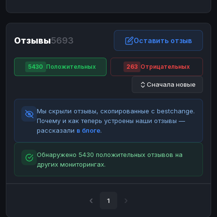
ЮMoney
ЮMoney
RUB
RUB
БАЛАНСЫ КРИПТОБИРЖ
Отзывы
5693
Binance
Binance
Оставить отзыв
RUB
RUB
ИНТЕРНЕТ БАНКИНГ
5430
Положительных
263
Отрицательных
СБЕР
СБЕР
RUB
RUB
Сначала новые
Альфа-Банк
Альфа-Банк
RUB
RUB
Райффайзен
Райффайзен
RUB
RUB
Мы скрыли отзывы, скопированные с bestchange.
ВТБ
ВТБ
RUB
RUB
Почему и как теперь устроены наши отзывы —
рассказали
в блоге
.
Т-Банк
Т-Банк
RUB
RUB
ДЕНЕЖНЫЕ ПЕРЕВОДЫ
Обнаружено 5430 положительных отзывов на
других мониторингах.
ЗК
ЗК
USD
USD
WU
WU
USD
USD
НАЛИЧНЫЕ ДЕНЬГИ
1
Наличные
Наличные
RUB
RUB