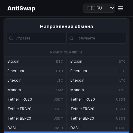
AntiSwap
Направления обмена
КРИПТОВАЛЮТА
Bitcoin
Bitcoin
BTC
BTC
Ethereum
Ethereum
ETH
ETH
Litecoin
Litecoin
LTC
LTC
Monero
Monero
XMR
XMR
Tether TRC20
Tether TRC20
USDT
USDT
Tether ERC20
Tether ERC20
USDT
USDT
Tether BEP20
Tether BEP20
USDT
USDT
DASH
DASH
DASH
DASH