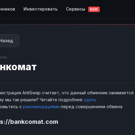
Сервисы
нников
Инвестировать
NEW
Назад
ник
нкомат
истрация AntiSwap считает, что данный обменник занимается
у мы так решили? Читайте подробнее
здесь
комьтесь с
рекомендациями
перед совершением обмена
ps://bankcomat.com