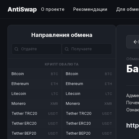
AntiSwap
О проекте
Рекомендации
Для обме
Направления обмена
Обмен
КРИПТОВАЛЮТА
Ба
Bitcoin
Bitcoin
BTC
BTC
Ethereum
Ethereum
ETH
ETH
Litecoin
Litecoin
LTC
LTC
Админ
Почем
Monero
Monero
XMR
XMR
Озна
Tether TRC20
Tether TRC20
USDT
USDT
Tether ERC20
Tether ERC20
USDT
USDT
htt
Tether BEP20
Tether BEP20
USDT
USDT