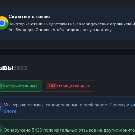
Скрытые отзывы
Некоторые отзывы недоступны из-за юридических ограничений
AntiSwap для Chrome, чтобы видеть полную картину.
ывы
5693
Положительных
Отрицательных
0
263
Мы скрыли отзывы, скопированные с bestchange. Почему и 
блоге
.
Обнаружено 5430 положительных отзывов на других монито