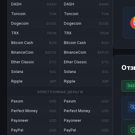
DASH
DASH
DASH
DASH
Toncoin
Toncoin
TON
TON
Dogecoin
Dogecoin
DOGE
DOGE
TRX
TRX
TRON
TRON
Bitcoin Cash
Bitcoin Cash
BCH
BCH
BinanceCoin
BinanceCoin
BEP20
BEP20
Ether Classic
Ether Classic
ETC
ETC
Отз
Solana
Solana
SOL
SOL
Ripple
Ripple
XRP
XRP
543
ЭЛЕКТРОННЫЕ ДЕНЬГИ
Paxum
Paxum
USD
USD
Perfect Money
Perfect Money
USD
USD
Payoneer
Payoneer
USD
USD
PayPal
PayPal
USD
USD