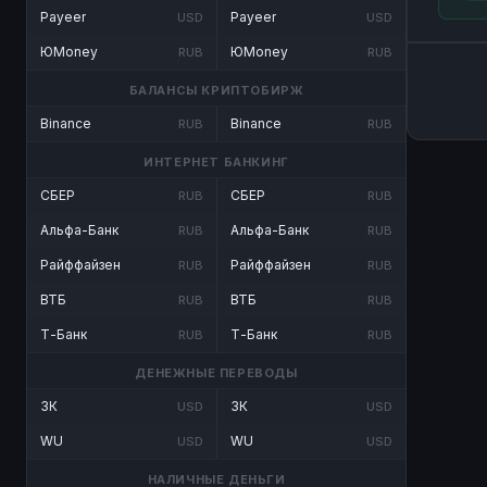
Payeer
Payeer
USD
USD
ЮMoney
ЮMoney
RUB
RUB
БАЛАНСЫ КРИПТОБИРЖ
Binance
Binance
RUB
RUB
ИНТЕРНЕТ БАНКИНГ
СБЕР
СБЕР
RUB
RUB
Альфа-Банк
Альфа-Банк
RUB
RUB
Райффайзен
Райффайзен
RUB
RUB
ВТБ
ВТБ
RUB
RUB
Т-Банк
Т-Банк
RUB
RUB
ДЕНЕЖНЫЕ ПЕРЕВОДЫ
ЗК
ЗК
USD
USD
WU
WU
USD
USD
НАЛИЧНЫЕ ДЕНЬГИ