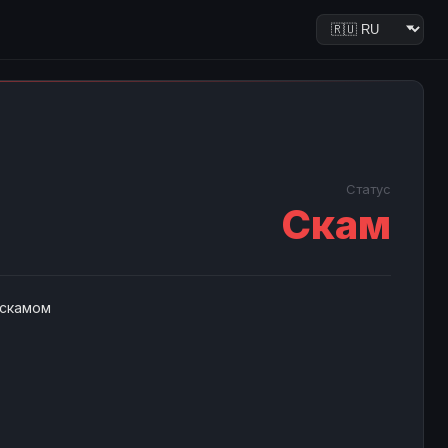
Статус
Скам
 скамом