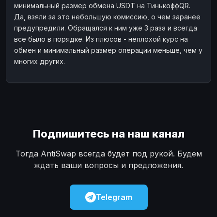
минимальный размер обмена USDT на ТинькоффQR.
Наличные
Наличные
USD
USD
Да, взяли за это небольшую комиссию, о чем заранее
Наличные
предупредили. Обращался к ним уже 3 раза и всегда
Наличные
KZT
KZT
все было в порядке. Из плюсов - неплохой курс на
обмен и минимальный размер операции меньше, чем у
многих других.
Подпишитесь на наш канал
Тогда AntiSwap всегда будет под рукой. Будем
ждать ваши вопросы и предложения.
Telegram