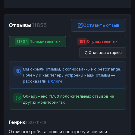
ЮMoney
ЮMoney
RUB
RUB
БАЛАНСЫ КРИПТОБИРЖ
Отзывы
11855
Binance
Binance
Оставить отзыв
RUB
RUB
ИНТЕРНЕТ БАНКИНГ
11704
Положительных
151
Отрицательных
СБЕР
СБЕР
RUB
RUB
Сначала старые
Альфа-Банк
Альфа-Банк
RUB
RUB
Райффайзен
Райффайзен
RUB
RUB
Мы скрыли отзывы, скопированные с bestchange.
ВТБ
ВТБ
RUB
RUB
Почему и как теперь устроены наши отзывы —
рассказали
в блоге
.
Т-Банк
Т-Банк
RUB
RUB
ДЕНЕЖНЫЕ ПЕРЕВОДЫ
Обнаружено 11703 положительных отзывов на
других мониторингах.
ЗК
ЗК
USD
USD
WU
WU
USD
USD
Генрих
2023-11-09
НАЛИЧНЫЕ ДЕНЬГИ
Отличные ребята, пошли навстречу и снизили
Наличные
Наличные
RUB
RUB