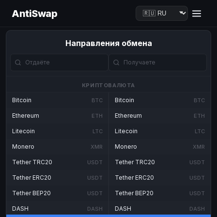
AntiSwap
Направления обмена
КРИПТОВАЛЮТА
Bitcoin
Bitcoin
BTC
BTC
Ethereum
Ethereum
ETH
ETH
Litecoin
Litecoin
LTC
LTC
Monero
Monero
XMR
XMR
Tether TRC20
Tether TRC20
USDT
USDT
Tether ERC20
Tether ERC20
USDT
USDT
Tether BEP20
Tether BEP20
USDT
USDT
DASH
DASH
DASH
DASH