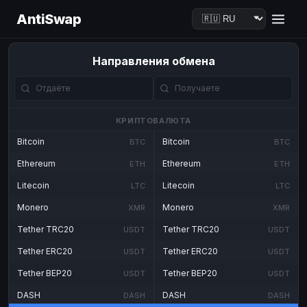
AntiSwap
Направления обмена
КРИПТОВАЛЮТА
Bitcoin
Bitcoin
BTC
BTC
Ethereum
Ethereum
ETH
ETH
Litecoin
Litecoin
LTC
LTC
Monero
Monero
XMR
XMR
Tether TRC20
Tether TRC20
USDT
USDT
Tether ERC20
Tether ERC20
USDT
USDT
Tether BEP20
Tether BEP20
USDT
USDT
DASH
DASH
DASH
DASH