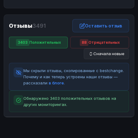
ЮMoney
ЮMoney
RUB
RUB
БАЛАНСЫ КРИПТОБИРЖ
Отзывы
3491
Binance
Binance
Оставить отзыв
RUB
RUB
ИНТЕРНЕТ БАНКИНГ
3403
Положительных
88
Отрицательных
СБЕР
СБЕР
RUB
RUB
Сначала новые
Альфа-Банк
Альфа-Банк
RUB
RUB
Райффайзен
Райффайзен
RUB
RUB
Мы скрыли отзывы, скопированные с bestchange.
ВТБ
ВТБ
RUB
RUB
Почему и как теперь устроены наши отзывы —
рассказали
в блоге
.
Т-Банк
Т-Банк
RUB
RUB
ДЕНЕЖНЫЕ ПЕРЕВОДЫ
Обнаружено 3403 положительных отзывов на
других мониторингах.
ЗК
ЗК
USD
USD
WU
WU
USD
USD
НАЛИЧНЫЕ ДЕНЬГИ
Наличные
Наличные
RUB
RUB