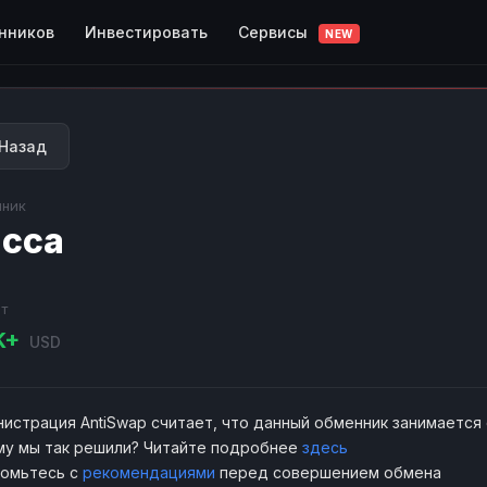
Сервисы
нников
Инвестировать
NEW
Назад
ник
сса
т
K+
USD
истрация AntiSwap считает, что данный обменник занимается
у мы так решили? Читайте подробнее
здесь
комьтесь с
рекомендациями
перед совершением обмена