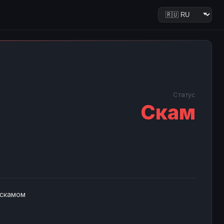
Статус
Скам
 скамом