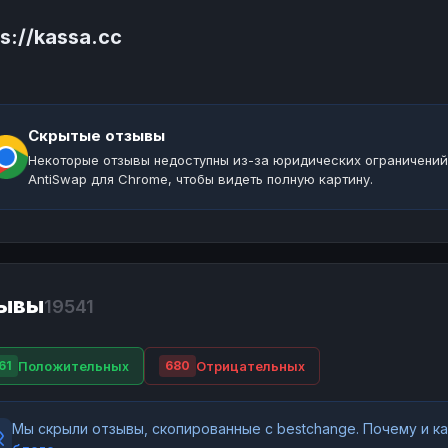
s://kassa.cc
Скрытые отзывы
Некоторые отзывы недоступны из-за юридических ограничений
AntiSwap для Chrome, чтобы видеть полную картину.
ывы
19541
Положительных
Отрицательных
61
680
Мы скрыли отзывы, скопированные с bestchange. Почему и 