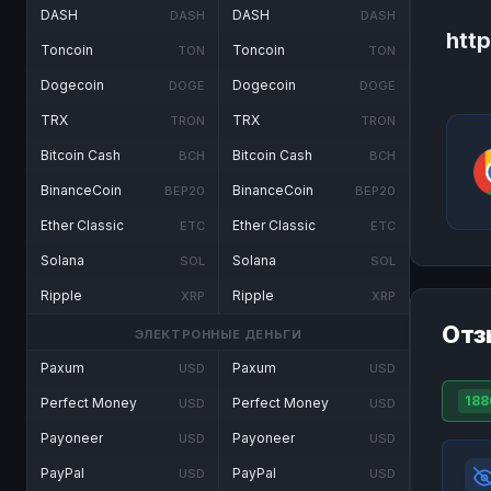
DASH
DASH
DASH
DASH
http
Toncoin
Toncoin
TON
TON
Dogecoin
Dogecoin
DOGE
DOGE
TRX
TRX
TRON
TRON
Bitcoin Cash
Bitcoin Cash
BCH
BCH
BinanceCoin
BinanceCoin
BEP20
BEP20
Ether Classic
Ether Classic
ETC
ETC
Solana
Solana
SOL
SOL
Ripple
Ripple
XRP
XRP
Отз
ЭЛЕКТРОННЫЕ ДЕНЬГИ
Paxum
Paxum
USD
USD
188
Perfect Money
Perfect Money
USD
USD
Payoneer
Payoneer
USD
USD
PayPal
PayPal
USD
USD