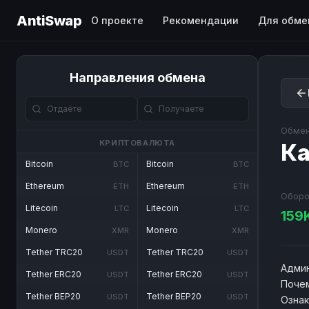
AntiSwap
О проекте
Рекомендации
Для обме
Направления обмена
Обмен
КРИПТОВАЛЮТА
Ка
Bitcoin
Bitcoin
BTC
BTC
Ethereum
Ethereum
ETH
ETH
Оборо
Litecoin
Litecoin
LTC
LTC
159
Monero
Monero
XMR
XMR
Tether TRC20
Tether TRC20
USDT
USDT
Админ
Tether ERC20
Tether ERC20
USDT
USDT
Почем
Tether BEP20
Tether BEP20
USDT
USDT
Озна