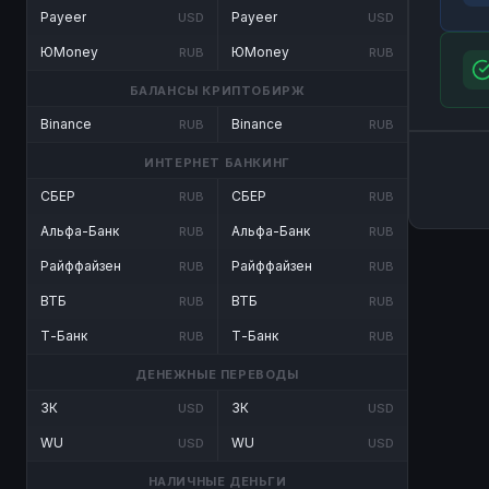
Payeer
Payeer
USD
USD
ЮMoney
ЮMoney
RUB
RUB
БАЛАНСЫ КРИПТОБИРЖ
Binance
Binance
RUB
RUB
ИНТЕРНЕТ БАНКИНГ
СБЕР
СБЕР
RUB
RUB
Альфа-Банк
Альфа-Банк
RUB
RUB
Райффайзен
Райффайзен
RUB
RUB
ВТБ
ВТБ
RUB
RUB
Т-Банк
Т-Банк
RUB
RUB
ДЕНЕЖНЫЕ ПЕРЕВОДЫ
ЗК
ЗК
USD
USD
WU
WU
USD
USD
НАЛИЧНЫЕ ДЕНЬГИ