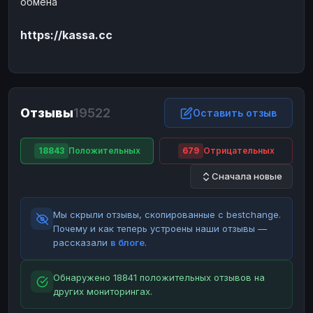
обмена
ЮMoney
ЮMoney
RUB
RUB
https://kassa.cc
БАЛАНСЫ КРИПТОБИРЖ
Binance
Binance
RUB
RUB
ИНТЕРНЕТ БАНКИНГ
СБЕР
СБЕР
RUB
RUB
Отзывы
19522
Оставить отзыв
Альфа-Банк
Альфа-Банк
RUB
RUB
Райффайзен
Райффайзен
RUB
RUB
18843
Положительных
679
Отрицательных
ВТБ
ВТБ
RUB
RUB
Сначала новые
Т-Банк
Т-Банк
RUB
RUB
Мы скрыли отзывы, скопированные с bestchange.
ДЕНЕЖНЫЕ ПЕРЕВОДЫ
Почему и как теперь устроены наши отзывы —
ЗК
ЗК
USD
USD
рассказали
в блоге
.
WU
WU
USD
USD
Обнаружено 18841 положительных отзывов на
НАЛИЧНЫЕ ДЕНЬГИ
других мониторингах.
Наличные
Наличные
RUB
RUB