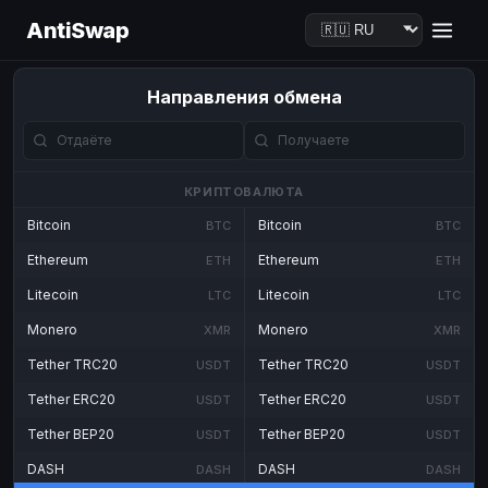
AntiSwap
Направления обмена
КРИПТОВАЛЮТА
Bitcoin
Bitcoin
BTC
BTC
Ethereum
Ethereum
ETH
ETH
Litecoin
Litecoin
LTC
LTC
Monero
Monero
XMR
XMR
Tether TRC20
Tether TRC20
USDT
USDT
Tether ERC20
Tether ERC20
USDT
USDT
Tether BEP20
Tether BEP20
USDT
USDT
DASH
DASH
DASH
DASH