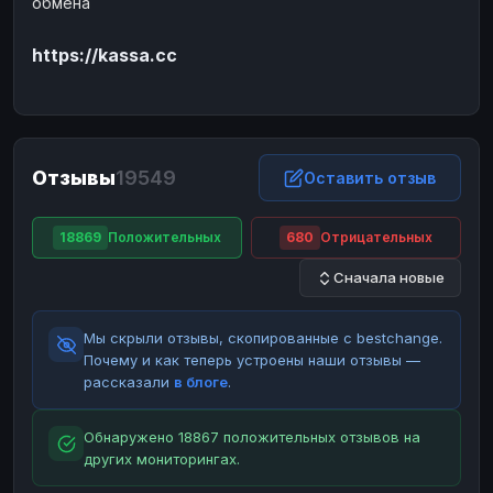
обмена
ЮMoney
ЮMoney
RUB
RUB
https://kassa.cc
БАЛАНСЫ КРИПТОБИРЖ
Binance
Binance
RUB
RUB
ИНТЕРНЕТ БАНКИНГ
СБЕР
СБЕР
RUB
RUB
Отзывы
19549
Оставить отзыв
Альфа-Банк
Альфа-Банк
RUB
RUB
Райффайзен
Райффайзен
RUB
RUB
18869
Положительных
680
Отрицательных
ВТБ
ВТБ
RUB
RUB
Сначала новые
Т-Банк
Т-Банк
RUB
RUB
Мы скрыли отзывы, скопированные с bestchange.
ДЕНЕЖНЫЕ ПЕРЕВОДЫ
Почему и как теперь устроены наши отзывы —
ЗК
ЗК
USD
USD
рассказали
в блоге
.
WU
WU
USD
USD
Обнаружено 18867 положительных отзывов на
НАЛИЧНЫЕ ДЕНЬГИ
других мониторингах.
Наличные
Наличные
RUB
RUB