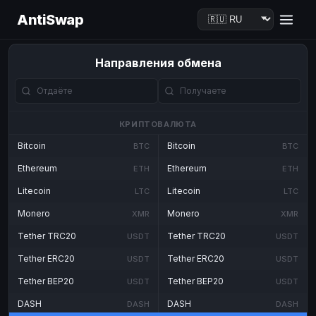
AntiSwap
Направления обмена
КРИПТОВАЛЮТА
Bitcoin
Bitcoin
BTC
BTC
Ethereum
Ethereum
ETH
ETH
Litecoin
Litecoin
LTC
LTC
Monero
Monero
XMR
XMR
Tether TRC20
Tether TRC20
USDT
USDT
Tether ERC20
Tether ERC20
USDT
USDT
Tether BEP20
Tether BEP20
USDT
USDT
DASH
DASH
DASH
DASH