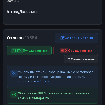
обмена
ЮMoney
ЮMoney
RUB
RUB
https://kassa.cc
БАЛАНСЫ КРИПТОБИРЖ
Binance
Binance
RUB
RUB
ИНТЕРНЕТ БАНКИНГ
СБЕР
СБЕР
RUB
RUB
Отзывы
19554
Оставить отзыв
Альфа-Банк
Альфа-Банк
RUB
RUB
Райффайзен
Райффайзен
RUB
RUB
18874
Положительных
680
Отрицательных
ВТБ
ВТБ
RUB
RUB
Сначала новые
Т-Банк
Т-Банк
RUB
RUB
Мы скрыли отзывы, скопированные с bestchange.
ДЕНЕЖНЫЕ ПЕРЕВОДЫ
Почему и как теперь устроены наши отзывы —
ЗК
ЗК
USD
USD
рассказали
в блоге
.
WU
WU
USD
USD
Обнаружено 18872 положительных отзывов на
НАЛИЧНЫЕ ДЕНЬГИ
других мониторингах.
Наличные
Наличные
RUB
RUB