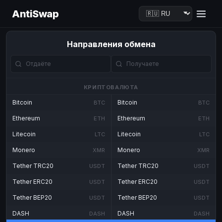
AntiSwap
Направления обмена
КРИПТОВАЛЮТА
Bitcoin
Bitcoin
BTC
BTC
Ethereum
Ethereum
ETH
ETH
Litecoin
Litecoin
LTC
LTC
Monero
Monero
XMR
XMR
Tether TRC20
Tether TRC20
USDT
USDT
Tether ERC20
Tether ERC20
USDT
USDT
Tether BEP20
Tether BEP20
USDT
USDT
DASH
DASH
DASH
DASH