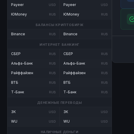
Payeer
Payeer
USD
USD
ЮMoney
ЮMoney
RUB
RUB
БАЛАНСЫ КРИПТОБИРЖ
Binance
Binance
RUB
RUB
ИНТЕРНЕТ БАНКИНГ
СБЕР
СБЕР
RUB
RUB
Альфа-Банк
Альфа-Банк
RUB
RUB
Райффайзен
Райффайзен
RUB
RUB
ВТБ
ВТБ
RUB
RUB
Т-Банк
Т-Банк
RUB
RUB
ДЕНЕЖНЫЕ ПЕРЕВОДЫ
ЗК
ЗК
USD
USD
WU
WU
USD
USD
НАЛИЧНЫЕ ДЕНЬГИ