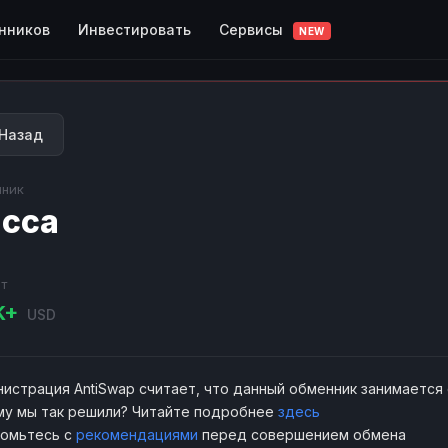
Сервисы
нников
Инвестировать
NEW
Назад
ник
сса
т
K+
USD
истрация AntiSwap считает, что данный обменник занимается
у мы так решили? Читайте подробнее
здесь
комьтесь с
рекомендациями
перед совершением обмена