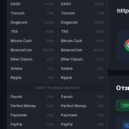
DASH
DASH
DASH
DASH
http
Toncoin
Toncoin
TON
TON
Dogecoin
Dogecoin
DOGE
DOGE
TRX
TRX
TRON
TRON
Bitcoin Cash
Bitcoin Cash
BCH
BCH
BinanceCoin
BinanceCoin
BEP20
BEP20
Ether Classic
Ether Classic
ETC
ETC
Solana
Solana
SOL
SOL
Ripple
Ripple
XRP
XRP
Отз
ЭЛЕКТРОННЫЕ ДЕНЬГИ
Paxum
Paxum
USD
USD
188
Perfect Money
Perfect Money
USD
USD
Payoneer
Payoneer
USD
USD
PayPal
PayPal
USD
USD