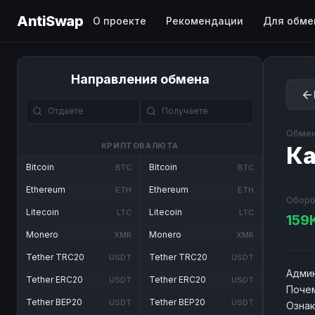
AntiSwap
О проекте
Рекомендации
Для обме
Направления обмена
Обмен
КРИПТОВАЛЮТА
Ка
Bitcoin
Bitcoin
BTC
BTC
Ethereum
Ethereum
ETH
ETH
Оборо
Litecoin
Litecoin
LTC
LTC
159
Monero
Monero
XMR
XMR
Tether TRC20
Tether TRC20
USDT
USDT
Админ
Tether ERC20
Tether ERC20
USDT
USDT
Почем
Tether BEP20
Tether BEP20
USDT
USDT
Озна