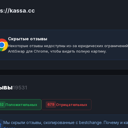
s://kassa.cc
Скрытые отзывы
Некоторые отзывы недоступны из-за юридических ограничений
AntiSwap для Chrome, чтобы видеть полную картину.
ывы
19531
Положительных
Отрицательных
52
679
Мы скрыли отзывы, скопированные с bestchange. Почему и 