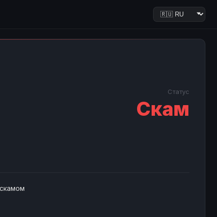
Статус
Скам
 скамом