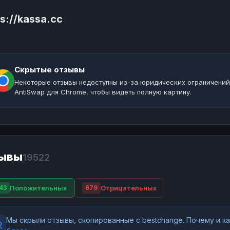
s://kassa.cc
Скрытые отзывы
Некоторые отзывы недоступны из-за юридических ограничений
AntiSwap для Chrome, чтобы видеть полную картину.
ывы
19522
Положительных
Отрицательных
43
679
Мы скрыли отзывы, скопированные с bestchange. Почему и 