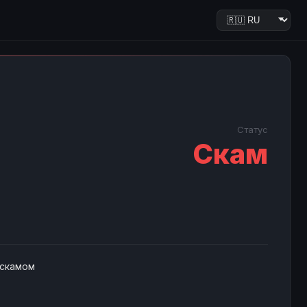
Статус
Скам
 скамом