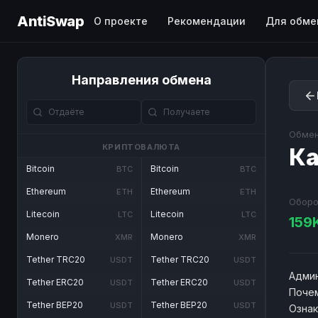
AntiSwap
О проекте
Рекомендации
Для обме
Направления обмена
Обмен
КРИПТОВАЛЮТА
Ка
Bitcoin
Bitcoin
BTC
BTC
Ethereum
Ethereum
ETH
ETH
Оборо
Litecoin
Litecoin
LTC
LTC
159
Monero
Monero
XMR
XMR
Tether TRC20
Tether TRC20
USDT
USDT
Админ
Tether ERC20
Tether ERC20
USDT
USDT
Почем
Tether BEP20
Tether BEP20
USDT
USDT
Озна