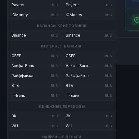
Payeer
Payeer
USD
USD
ЮMoney
ЮMoney
RUB
RUB
БАЛАНСЫ КРИПТОБИРЖ
Binance
Binance
RUB
RUB
ИНТЕРНЕТ БАНКИНГ
СБЕР
СБЕР
RUB
RUB
Альфа-Банк
Альфа-Банк
RUB
RUB
Райффайзен
Райффайзен
RUB
RUB
ВТБ
ВТБ
RUB
RUB
Т-Банк
Т-Банк
RUB
RUB
ДЕНЕЖНЫЕ ПЕРЕВОДЫ
ЗК
ЗК
USD
USD
WU
WU
USD
USD
НАЛИЧНЫЕ ДЕНЬГИ