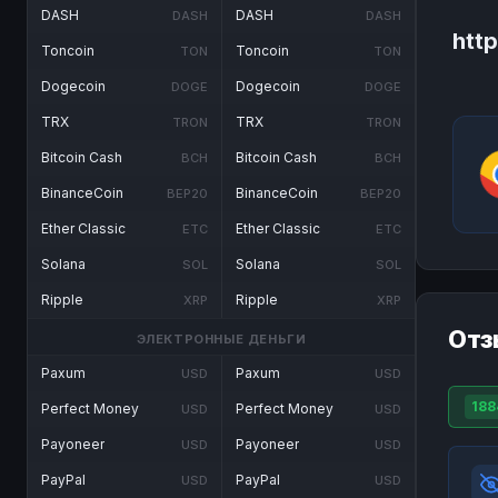
DASH
DASH
DASH
DASH
http
Toncoin
Toncoin
TON
TON
Dogecoin
Dogecoin
DOGE
DOGE
TRX
TRX
TRON
TRON
Bitcoin Cash
Bitcoin Cash
BCH
BCH
BinanceCoin
BinanceCoin
BEP20
BEP20
Ether Classic
Ether Classic
ETC
ETC
Solana
Solana
SOL
SOL
Ripple
Ripple
XRP
XRP
Отз
ЭЛЕКТРОННЫЕ ДЕНЬГИ
Paxum
Paxum
USD
USD
188
Perfect Money
Perfect Money
USD
USD
Payoneer
Payoneer
USD
USD
PayPal
PayPal
USD
USD