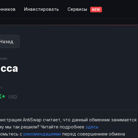
Сервисы
нников
Инвестировать
NEW
Назад
ник
сса
т
K+
USD
истрация AntiSwap считает, что данный обменник занимается
у мы так решили? Читайте подробнее
здесь
комьтесь с
рекомендациями
перед совершением обмена