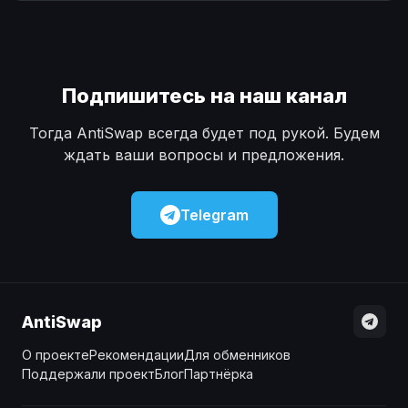
Наличные
Наличные
USD
USD
Наличные
Наличные
KZT
KZT
Подпишитесь на наш канал
Тогда AntiSwap всегда будет под рукой. Будем
ждать ваши вопросы и предложения.
Telegram
AntiSwap
О проекте
Рекомендации
Для обменников
Поддержали проект
Блог
Партнёрка