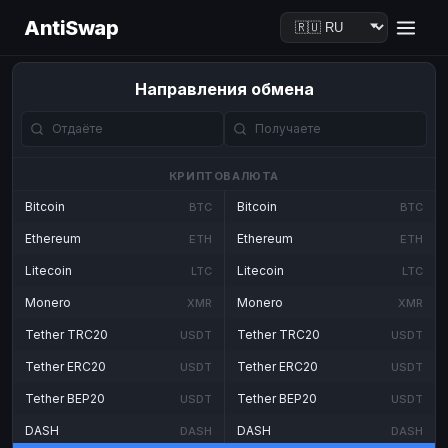
AntiSwap
Направления обмена
КРИПТОВАЛЮТА
Bitcoin
Bitcoin
BTC
BTC
Ethereum
Ethereum
ETH
ETH
Litecoin
Litecoin
LTC
LTC
Monero
Monero
XMR
XMR
Tether TRC20
Tether TRC20
USDT
USDT
Tether ERC20
Tether ERC20
USDT
USDT
Tether BEP20
Tether BEP20
USDT
USDT
DASH
DASH
DASH
DASH