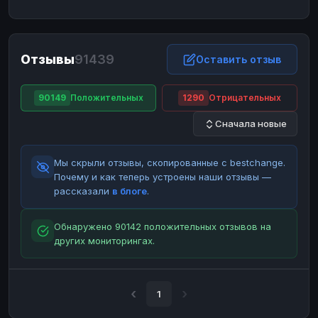
ЮMoney
ЮMoney
RUB
RUB
БАЛАНСЫ КРИПТОБИРЖ
Отзывы
91439
Binance
Binance
Оставить отзыв
RUB
RUB
ИНТЕРНЕТ БАНКИНГ
90149
Положительных
1290
Отрицательных
СБЕР
СБЕР
RUB
RUB
Сначала новые
Альфа-Банк
Альфа-Банк
RUB
RUB
Райффайзен
Райффайзен
RUB
RUB
Мы скрыли отзывы, скопированные с bestchange.
ВТБ
ВТБ
RUB
RUB
Почему и как теперь устроены наши отзывы —
рассказали
в блоге
.
Т-Банк
Т-Банк
RUB
RUB
ДЕНЕЖНЫЕ ПЕРЕВОДЫ
Обнаружено 90142 положительных отзывов на
других мониторингах.
ЗК
ЗК
USD
USD
WU
WU
USD
USD
НАЛИЧНЫЕ ДЕНЬГИ
1
Наличные
Наличные
RUB
RUB