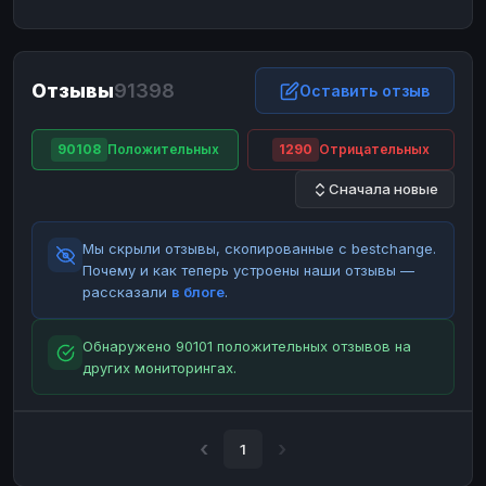
ЮMoney
ЮMoney
RUB
RUB
БАЛАНСЫ КРИПТОБИРЖ
Отзывы
91398
Binance
Binance
Оставить отзыв
RUB
RUB
ИНТЕРНЕТ БАНКИНГ
90108
Положительных
1290
Отрицательных
СБЕР
СБЕР
RUB
RUB
Сначала новые
Альфа-Банк
Альфа-Банк
RUB
RUB
Райффайзен
Райффайзен
RUB
RUB
Мы скрыли отзывы, скопированные с bestchange.
ВТБ
ВТБ
RUB
RUB
Почему и как теперь устроены наши отзывы —
рассказали
в блоге
.
Т-Банк
Т-Банк
RUB
RUB
ДЕНЕЖНЫЕ ПЕРЕВОДЫ
Обнаружено 90101 положительных отзывов на
других мониторингах.
ЗК
ЗК
USD
USD
WU
WU
USD
USD
НАЛИЧНЫЕ ДЕНЬГИ
1
Наличные
Наличные
RUB
RUB