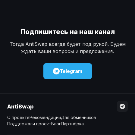
Наличные
Наличные
USD
USD
Наличные
Наличные
KZT
KZT
Подпишитесь на наш канал
Тогда AntiSwap всегда будет под рукой. Будем
ждать ваши вопросы и предложения.
Telegram
AntiSwap
О проекте
Рекомендации
Для обменников
Поддержали проект
Блог
Партнёрка