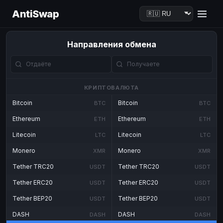
AntiSwap
Направления обмена
КРИПТОВАЛЮТА
Bitcoin
Bitcoin
BTC
BTC
Ethereum
Ethereum
ETH
ETH
Litecoin
Litecoin
LTC
LTC
Monero
Monero
XMR
XMR
Tether TRC20
Tether TRC20
USDT
USDT
Tether ERC20
Tether ERC20
USDT
USDT
Tether BEP20
Tether BEP20
USDT
USDT
DASH
DASH
DASH
DASH