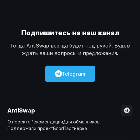
Наличные
Наличные
USD
USD
Наличные
Наличные
KZT
KZT
Подпишитесь на наш канал
Тогда AntiSwap всегда будет под рукой. Будем
ждать ваши вопросы и предложения.
Telegram
AntiSwap
О проекте
Рекомендации
Для обменников
Поддержали проект
Блог
Партнёрка