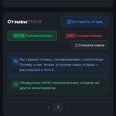
ЮMoney
ЮMoney
RUB
RUB
БАЛАНСЫ КРИПТОБИРЖ
Отзывы
91439
Binance
Binance
Оставить отзыв
RUB
RUB
ИНТЕРНЕТ БАНКИНГ
90149
Положительных
1290
Отрицательных
СБЕР
СБЕР
RUB
RUB
Сначала новые
Альфа-Банк
Альфа-Банк
RUB
RUB
Райффайзен
Райффайзен
RUB
RUB
Мы скрыли отзывы, скопированные с bestchange.
ВТБ
ВТБ
RUB
RUB
Почему и как теперь устроены наши отзывы —
рассказали
в блоге
.
Т-Банк
Т-Банк
RUB
RUB
ДЕНЕЖНЫЕ ПЕРЕВОДЫ
Обнаружено 90142 положительных отзывов на
других мониторингах.
ЗК
ЗК
USD
USD
WU
WU
USD
USD
НАЛИЧНЫЕ ДЕНЬГИ
1
Наличные
Наличные
RUB
RUB