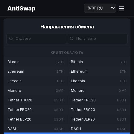
AntiSwap
Направления обмена
КРИПТОВАЛЮТА
Bitcoin
Bitcoin
BTC
BTC
Ethereum
Ethereum
ETH
ETH
Litecoin
Litecoin
LTC
LTC
Monero
Monero
XMR
XMR
Tether TRC20
Tether TRC20
USDT
USDT
Tether ERC20
Tether ERC20
USDT
USDT
Tether BEP20
Tether BEP20
USDT
USDT
DASH
DASH
DASH
DASH