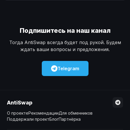
Наличные
Наличные
USD
USD
Наличные
Наличные
KZT
KZT
Подпишитесь на наш канал
Тогда AntiSwap всегда будет под рукой. Будем
ждать ваши вопросы и предложения.
Telegram
AntiSwap
О проекте
Рекомендации
Для обменников
Поддержали проект
Блог
Партнёрка