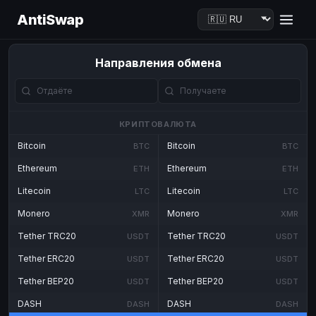
AntiSwap
Направления обмена
КРИПТОВАЛЮТА
Bitcoin
Bitcoin
BTC
BTC
Ethereum
Ethereum
ETH
ETH
Litecoin
Litecoin
LTC
LTC
Monero
Monero
XMR
XMR
Tether TRC20
Tether TRC20
USDT
USDT
Tether ERC20
Tether ERC20
USDT
USDT
Tether BEP20
Tether BEP20
USDT
USDT
DASH
DASH
DASH
DASH