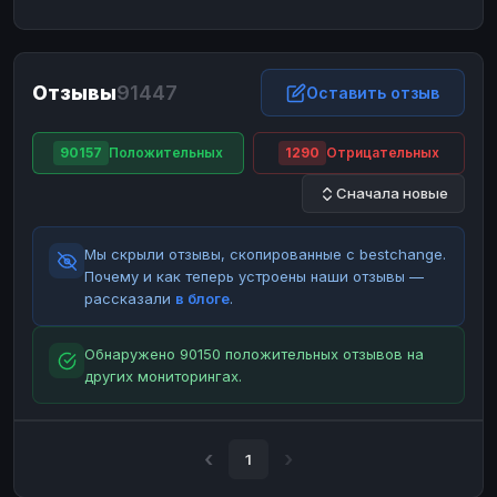
ЮMoney
ЮMoney
RUB
RUB
БАЛАНСЫ КРИПТОБИРЖ
Отзывы
91447
Binance
Binance
Оставить отзыв
RUB
RUB
ИНТЕРНЕТ БАНКИНГ
90157
Положительных
1290
Отрицательных
СБЕР
СБЕР
RUB
RUB
Сначала новые
Альфа-Банк
Альфа-Банк
RUB
RUB
Райффайзен
Райффайзен
RUB
RUB
Мы скрыли отзывы, скопированные с bestchange.
ВТБ
ВТБ
RUB
RUB
Почему и как теперь устроены наши отзывы —
рассказали
в блоге
.
Т-Банк
Т-Банк
RUB
RUB
ДЕНЕЖНЫЕ ПЕРЕВОДЫ
Обнаружено 90150 положительных отзывов на
других мониторингах.
ЗК
ЗК
USD
USD
WU
WU
USD
USD
НАЛИЧНЫЕ ДЕНЬГИ
1
Наличные
Наличные
RUB
RUB