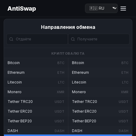
AntiSwap
Направления обмена
КРИПТОВАЛЮТА
Bitcoin
Bitcoin
BTC
BTC
Ethereum
Ethereum
ETH
ETH
Litecoin
Litecoin
LTC
LTC
Monero
Monero
XMR
XMR
Tether TRC20
Tether TRC20
USDT
USDT
Tether ERC20
Tether ERC20
USDT
USDT
Tether BEP20
Tether BEP20
USDT
USDT
DASH
DASH
DASH
DASH