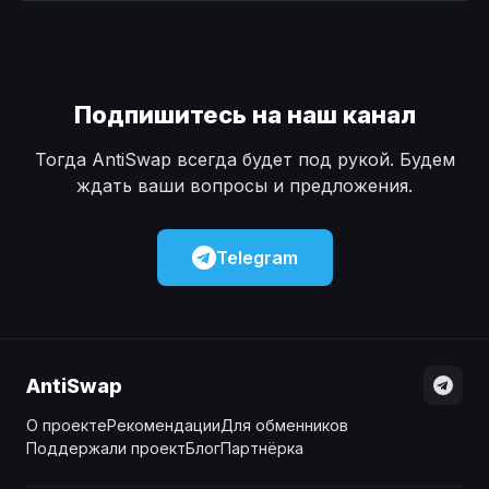
Наличные
Наличные
USD
USD
Наличные
Наличные
KZT
KZT
Подпишитесь на наш канал
Тогда AntiSwap всегда будет под рукой. Будем
ждать ваши вопросы и предложения.
Telegram
AntiSwap
О проекте
Рекомендации
Для обменников
Поддержали проект
Блог
Партнёрка