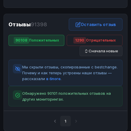
ЮMoney
ЮMoney
RUB
RUB
БАЛАНСЫ КРИПТОБИРЖ
Отзывы
91398
Binance
Binance
Оставить отзыв
RUB
RUB
ИНТЕРНЕТ БАНКИНГ
90108
Положительных
1290
Отрицательных
СБЕР
СБЕР
RUB
RUB
Сначала новые
Альфа-Банк
Альфа-Банк
RUB
RUB
Райффайзен
Райффайзен
RUB
RUB
Мы скрыли отзывы, скопированные с bestchange.
ВТБ
ВТБ
RUB
RUB
Почему и как теперь устроены наши отзывы —
рассказали
в блоге
.
Т-Банк
Т-Банк
RUB
RUB
ДЕНЕЖНЫЕ ПЕРЕВОДЫ
Обнаружено 90101 положительных отзывов на
других мониторингах.
ЗК
ЗК
USD
USD
WU
WU
USD
USD
НАЛИЧНЫЕ ДЕНЬГИ
1
Наличные
Наличные
RUB
RUB