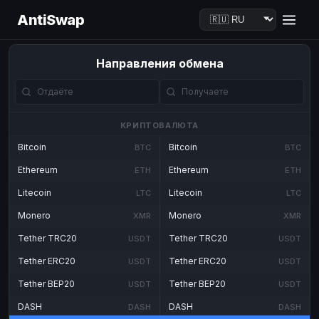
AntiSwap
Направления обмена
КРИПТОВАЛЮТА
Bitcoin
Bitcoin
BTC
BTC
Ethereum
Ethereum
ETH
ETH
Litecoin
Litecoin
LTC
LTC
Monero
Monero
XMR
XMR
Tether TRC20
Tether TRC20
USDT
USDT
Tether ERC20
Tether ERC20
USDT
USDT
Tether BEP20
Tether BEP20
USDT
USDT
DASH
DASH
DASH
DASH