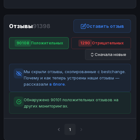
ЮMoney
ЮMoney
RUB
RUB
БАЛАНСЫ КРИПТОБИРЖ
Отзывы
91398
Binance
Binance
Оставить отзыв
RUB
RUB
ИНТЕРНЕТ БАНКИНГ
90108
Положительных
1290
Отрицательных
СБЕР
СБЕР
RUB
RUB
Сначала новые
Альфа-Банк
Альфа-Банк
RUB
RUB
Райффайзен
Райффайзен
RUB
RUB
Мы скрыли отзывы, скопированные с bestchange.
ВТБ
ВТБ
RUB
RUB
Почему и как теперь устроены наши отзывы —
рассказали
в блоге
.
Т-Банк
Т-Банк
RUB
RUB
ДЕНЕЖНЫЕ ПЕРЕВОДЫ
Обнаружено 90101 положительных отзывов на
других мониторингах.
ЗК
ЗК
USD
USD
WU
WU
USD
USD
НАЛИЧНЫЕ ДЕНЬГИ
1
Наличные
Наличные
RUB
RUB