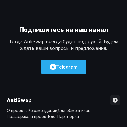
Наличные
Наличные
USD
USD
Наличные
Наличные
KZT
KZT
Подпишитесь на наш канал
Тогда AntiSwap всегда будет под рукой. Будем
ждать ваши вопросы и предложения.
Telegram
AntiSwap
О проекте
Рекомендации
Для обменников
Поддержали проект
Блог
Партнёрка