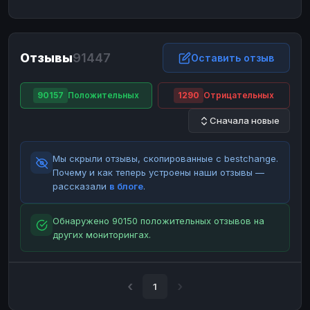
ЮMoney
ЮMoney
RUB
RUB
БАЛАНСЫ КРИПТОБИРЖ
Отзывы
91447
Binance
Binance
Оставить отзыв
RUB
RUB
ИНТЕРНЕТ БАНКИНГ
90157
Положительных
1290
Отрицательных
СБЕР
СБЕР
RUB
RUB
Сначала новые
Альфа-Банк
Альфа-Банк
RUB
RUB
Райффайзен
Райффайзен
RUB
RUB
Мы скрыли отзывы, скопированные с bestchange.
ВТБ
ВТБ
RUB
RUB
Почему и как теперь устроены наши отзывы —
рассказали
в блоге
.
Т-Банк
Т-Банк
RUB
RUB
ДЕНЕЖНЫЕ ПЕРЕВОДЫ
Обнаружено 90150 положительных отзывов на
других мониторингах.
ЗК
ЗК
USD
USD
WU
WU
USD
USD
НАЛИЧНЫЕ ДЕНЬГИ
1
Наличные
Наличные
RUB
RUB