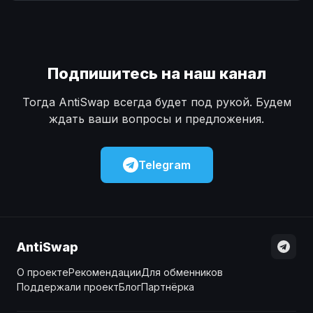
Наличные
Наличные
USD
USD
Наличные
Наличные
KZT
KZT
Подпишитесь на наш канал
Тогда AntiSwap всегда будет под рукой. Будем
ждать ваши вопросы и предложения.
Telegram
AntiSwap
О проекте
Рекомендации
Для обменников
Поддержали проект
Блог
Партнёрка