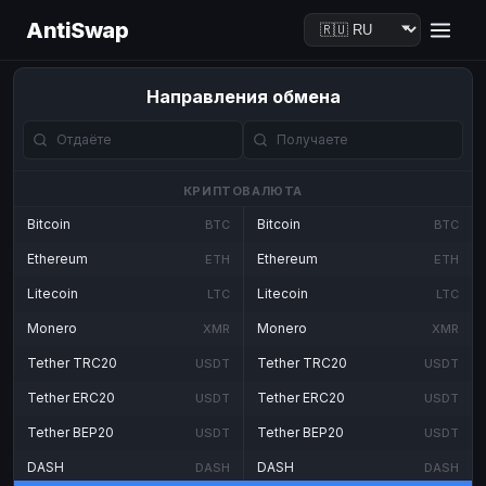
AntiSwap
Направления обмена
КРИПТОВАЛЮТА
Bitcoin
Bitcoin
BTC
BTC
Ethereum
Ethereum
ETH
ETH
Litecoin
Litecoin
LTC
LTC
Monero
Monero
XMR
XMR
Tether TRC20
Tether TRC20
USDT
USDT
Tether ERC20
Tether ERC20
USDT
USDT
Tether BEP20
Tether BEP20
USDT
USDT
DASH
DASH
DASH
DASH