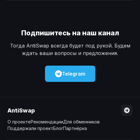
Наличные
Наличные
USD
USD
Наличные
Наличные
KZT
KZT
Подпишитесь на наш канал
Тогда AntiSwap всегда будет под рукой. Будем
ждать ваши вопросы и предложения.
Telegram
AntiSwap
О проекте
Рекомендации
Для обменников
Поддержали проект
Блог
Партнёрка