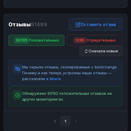
ЮMoney
ЮMoney
RUB
RUB
БАЛАНСЫ КРИПТОБИРЖ
Отзывы
91489
Binance
Binance
Оставить отзыв
RUB
RUB
ИНТЕРНЕТ БАНКИНГ
90199
Положительных
1290
Отрицательных
СБЕР
СБЕР
RUB
RUB
Сначала новые
Альфа-Банк
Альфа-Банк
RUB
RUB
Райффайзен
Райффайзен
RUB
RUB
Мы скрыли отзывы, скопированные с bestchange.
ВТБ
ВТБ
RUB
RUB
Почему и как теперь устроены наши отзывы —
рассказали
в блоге
.
Т-Банк
Т-Банк
RUB
RUB
ДЕНЕЖНЫЕ ПЕРЕВОДЫ
Обнаружено 90192 положительных отзывов на
других мониторингах.
ЗК
ЗК
USD
USD
WU
WU
USD
USD
НАЛИЧНЫЕ ДЕНЬГИ
1
Наличные
Наличные
RUB
RUB