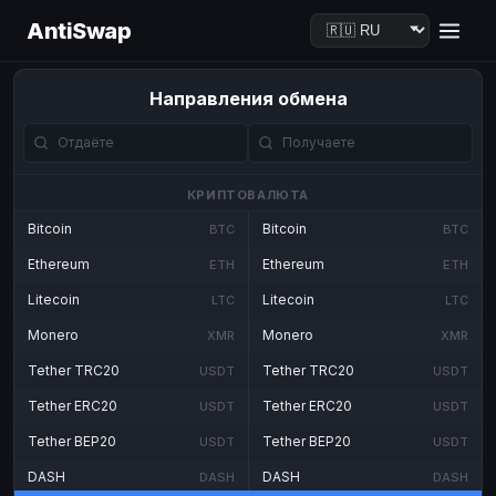
AntiSwap
Направления обмена
КРИПТОВАЛЮТА
Bitcoin
Bitcoin
BTC
BTC
Ethereum
Ethereum
ETH
ETH
Litecoin
Litecoin
LTC
LTC
Monero
Monero
XMR
XMR
Tether TRC20
Tether TRC20
USDT
USDT
Tether ERC20
Tether ERC20
USDT
USDT
Tether BEP20
Tether BEP20
USDT
USDT
DASH
DASH
DASH
DASH