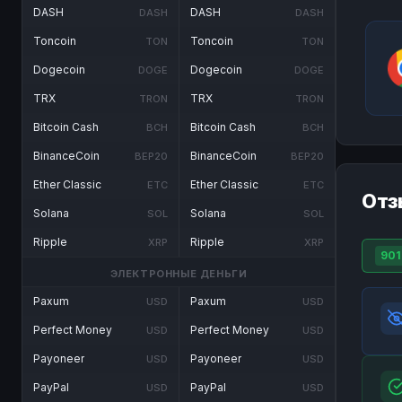
DASH
DASH
DASH
DASH
Toncoin
Toncoin
TON
TON
Dogecoin
Dogecoin
DOGE
DOGE
TRX
TRX
TRON
TRON
Bitcoin Cash
Bitcoin Cash
BCH
BCH
BinanceCoin
BinanceCoin
BEP20
BEP20
Ether Classic
Ether Classic
ETC
ETC
Отз
Solana
Solana
SOL
SOL
Ripple
Ripple
XRP
XRP
901
ЭЛЕКТРОННЫЕ ДЕНЬГИ
Paxum
Paxum
USD
USD
Perfect Money
Perfect Money
USD
USD
Payoneer
Payoneer
USD
USD
PayPal
PayPal
USD
USD