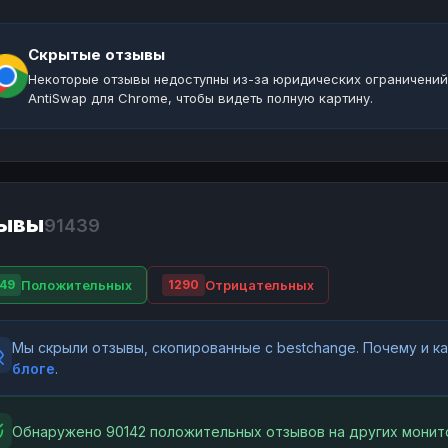
Скрытые отзывы
Некоторые отзывы недоступны из-за юридических ограничений
AntiSwap для Chrome, чтобы видеть полную картину.
ывы
91439
Положительных
Отрицательных
49
1290
Мы скрыли отзывы, скопированные с bestchange. Почему и 
блоге
.
Обнаружено 90142 положительных отзывов на других монит