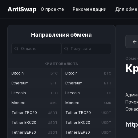
AntiSwap
О проекте
Рекомендации
Для обме
Направления обмена
Обмен
КРИПТОВАЛЮТА
Кр
Bitcoin
Bitcoin
BTC
BTC
Ethereum
Ethereum
ETH
ETH
Litecoin
Litecoin
LTC
LTC
Админ
Почем
Monero
Monero
XMR
XMR
Озна
Tether TRC20
Tether TRC20
USDT
USDT
Tether ERC20
Tether ERC20
USDT
USDT
http
Tether BEP20
Tether BEP20
USDT
USDT