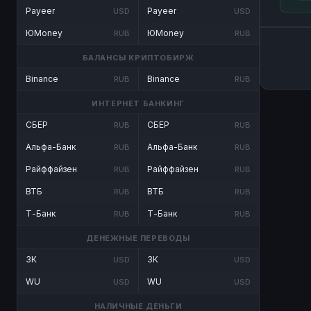
Payeer
Payeer
USD
USD
ЮMoney
ЮMoney
RUB
RUB
БАЛАНСЫ КРИПТОБИРЖ
Binance
Binance
RUB
RUB
ИНТЕРНЕТ БАНКИНГ
СБЕР
СБЕР
RUB
RUB
Альфа-Банк
Альфа-Банк
RUB
RUB
Райффайзен
Райффайзен
RUB
RUB
ВТБ
ВТБ
RUB
RUB
Т-Банк
Т-Банк
RUB
RUB
ДЕНЕЖНЫЕ ПЕРЕВОДЫ
ЗК
ЗК
USD
USD
WU
WU
USD
USD
НАЛИЧНЫЕ ДЕНЬГИ