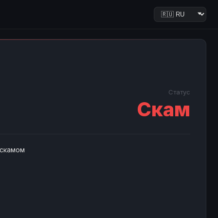
Статус
Скам
 скамом