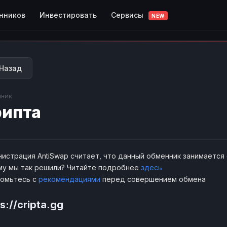
Сервисы
нников
Инвестировать
NEW
Назад
ник
ипта
истрация AntiSwap считает, что данный обменник занимается
у мы так решили? Читайте подробнее
здесь
комьтесь с
рекомендациями
перед совершением обмена
s://cripta.gg