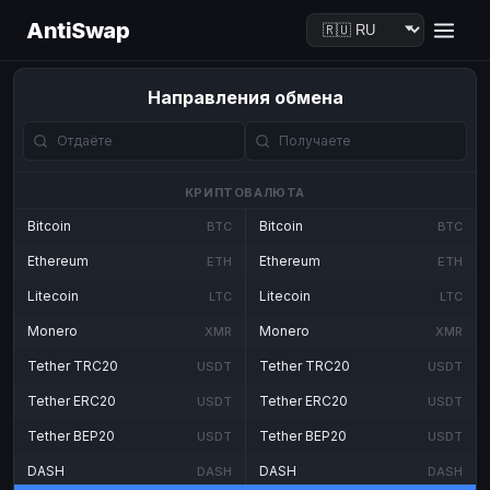
AntiSwap
Направления обмена
КРИПТОВАЛЮТА
Bitcoin
Bitcoin
BTC
BTC
Ethereum
Ethereum
ETH
ETH
Litecoin
Litecoin
LTC
LTC
Monero
Monero
XMR
XMR
Tether TRC20
Tether TRC20
USDT
USDT
Tether ERC20
Tether ERC20
USDT
USDT
Tether BEP20
Tether BEP20
USDT
USDT
DASH
DASH
DASH
DASH