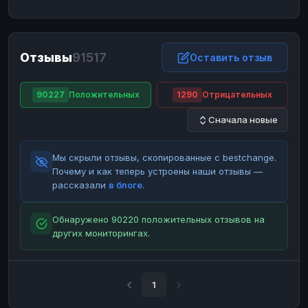
ЮMoney
ЮMoney
RUB
RUB
БАЛАНСЫ КРИПТОБИРЖ
Отзывы
91517
Binance
Binance
Оставить отзыв
RUB
RUB
ИНТЕРНЕТ БАНКИНГ
90227
Положительных
1290
Отрицательных
СБЕР
СБЕР
RUB
RUB
Сначала новые
Альфа-Банк
Альфа-Банк
RUB
RUB
Райффайзен
Райффайзен
RUB
RUB
Мы скрыли отзывы, скопированные с bestchange.
ВТБ
ВТБ
RUB
RUB
Почему и как теперь устроены наши отзывы —
рассказали
в блоге
.
Т-Банк
Т-Банк
RUB
RUB
ДЕНЕЖНЫЕ ПЕРЕВОДЫ
Обнаружено 90220 положительных отзывов на
других мониторингах.
ЗК
ЗК
USD
USD
WU
WU
USD
USD
НАЛИЧНЫЕ ДЕНЬГИ
1
Наличные
Наличные
RUB
RUB