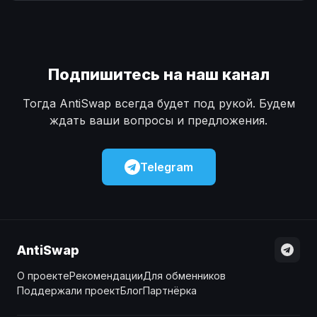
Наличные
Наличные
USD
USD
Наличные
Наличные
KZT
KZT
Подпишитесь на наш канал
Тогда AntiSwap всегда будет под рукой. Будем
ждать ваши вопросы и предложения.
Telegram
AntiSwap
О проекте
Рекомендации
Для обменников
Поддержали проект
Блог
Партнёрка