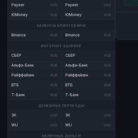
Payeer
Payeer
USD
USD
ЮMoney
ЮMoney
RUB
RUB
БАЛАНСЫ КРИПТОБИРЖ
Binance
Binance
RUB
RUB
ИНТЕРНЕТ БАНКИНГ
СБЕР
СБЕР
RUB
RUB
Альфа-Банк
Альфа-Банк
RUB
RUB
Райффайзен
Райффайзен
RUB
RUB
ВТБ
ВТБ
RUB
RUB
Т-Банк
Т-Банк
RUB
RUB
ДЕНЕЖНЫЕ ПЕРЕВОДЫ
ЗК
ЗК
USD
USD
WU
WU
USD
USD
НАЛИЧНЫЕ ДЕНЬГИ