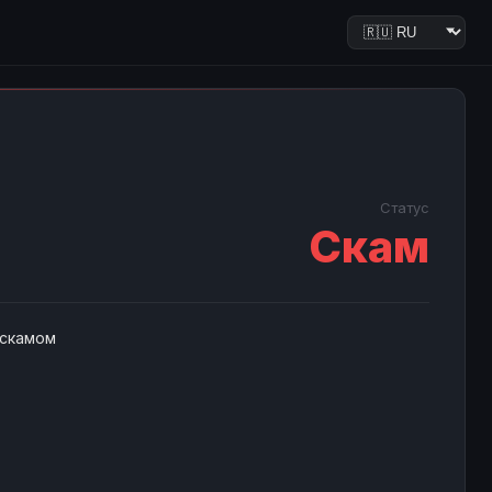
Статус
Скам
 скамом