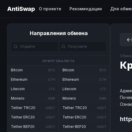
AntiSwap
О проекте
Рекомендации
Для обме
Направления обмена
Обмен
КРИПТОВАЛЮТА
Кр
Bitcoin
Bitcoin
BTC
BTC
Ethereum
Ethereum
ETH
ETH
Litecoin
Litecoin
LTC
LTC
Админ
Почем
Monero
Monero
XMR
XMR
Озна
Tether TRC20
Tether TRC20
USDT
USDT
Tether ERC20
Tether ERC20
USDT
USDT
http
Tether BEP20
Tether BEP20
USDT
USDT