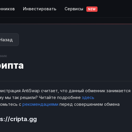
Сервисы
нников
Инвестировать
NEW
Назад
ник
ипта
истрация AntiSwap считает, что данный обменник занимается
у мы так решили? Читайте подробнее
здесь
комьтесь с
рекомендациями
перед совершением обмена
s://cripta.gg