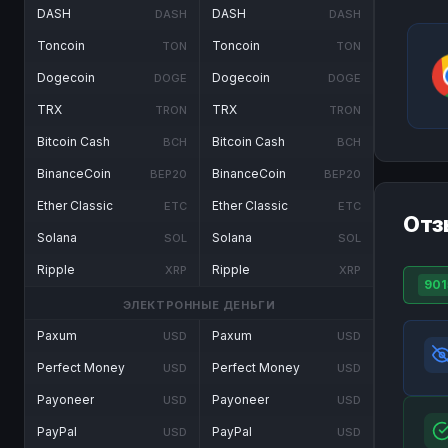
DASH
DASH
DASH
DASH
Toncoin
Toncoin
TON
TON
Dogecoin
Dogecoin
DOGE
DOGE
TRX
TRX
TRON
TRON
Bitcoin Cash
Bitcoin Cash
BCH
BCH
BinanceCoin
BinanceCoin
BEP20
BEP20
Ether Classic
Ether Classic
ETC
ETC
Отз
Solana
Solana
SOL
SOL
Ripple
Ripple
XRP
XRP
901
ЭЛЕКТРОННЫЕ ДЕНЬГИ
Paxum
Paxum
USD
USD
Perfect Money
Perfect Money
USD
USD
Payoneer
Payoneer
USD
USD
PayPal
PayPal
USD
USD