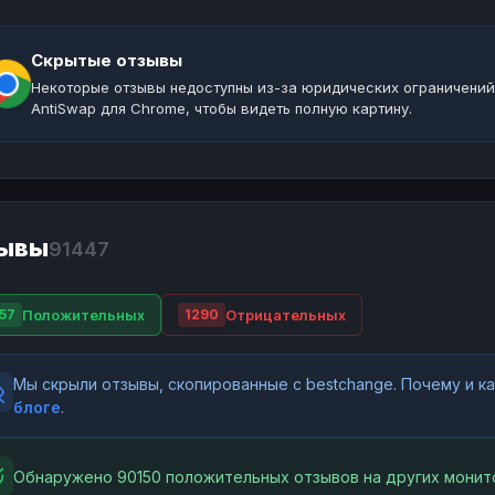
Скрытые отзывы
Некоторые отзывы недоступны из-за юридических ограничений
AntiSwap для Chrome, чтобы видеть полную картину.
ывы
91447
Положительных
Отрицательных
57
1290
Мы скрыли отзывы, скопированные с bestchange. Почему и 
блоге
.
Обнаружено 90150 положительных отзывов на других монит