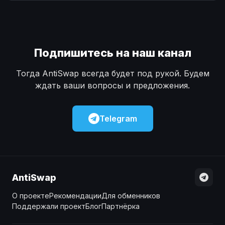
Наличные
Наличные
USD
USD
Наличные
Наличные
KZT
KZT
Подпишитесь на наш канал
Тогда AntiSwap всегда будет под рукой. Будем
ждать ваши вопросы и предложения.
Telegram
AntiSwap
О проекте
Рекомендации
Для обменников
Поддержали проект
Блог
Партнёрка