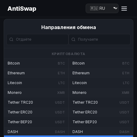
AntiSwap
Направления обмена
КРИПТОВАЛЮТА
Bitcoin
Bitcoin
BTC
BTC
Ethereum
Ethereum
ETH
ETH
Litecoin
Litecoin
LTC
LTC
Monero
Monero
XMR
XMR
Tether TRC20
Tether TRC20
USDT
USDT
Tether ERC20
Tether ERC20
USDT
USDT
Tether BEP20
Tether BEP20
USDT
USDT
DASH
DASH
DASH
DASH