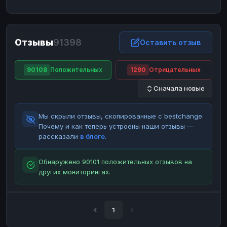
ЮMoney
ЮMoney
RUB
RUB
БАЛАНСЫ КРИПТОБИРЖ
Отзывы
91398
Binance
Binance
Оставить отзыв
RUB
RUB
ИНТЕРНЕТ БАНКИНГ
90108
Положительных
1290
Отрицательных
СБЕР
СБЕР
RUB
RUB
Сначала новые
Альфа-Банк
Альфа-Банк
RUB
RUB
Райффайзен
Райффайзен
RUB
RUB
Мы скрыли отзывы, скопированные с bestchange.
ВТБ
ВТБ
RUB
RUB
Почему и как теперь устроены наши отзывы —
рассказали
в блоге
.
Т-Банк
Т-Банк
RUB
RUB
ДЕНЕЖНЫЕ ПЕРЕВОДЫ
Обнаружено 90101 положительных отзывов на
других мониторингах.
ЗК
ЗК
USD
USD
WU
WU
USD
USD
НАЛИЧНЫЕ ДЕНЬГИ
1
Наличные
Наличные
RUB
RUB