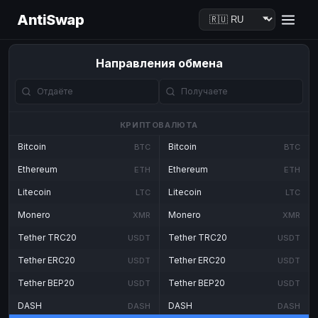
AntiSwap
Направления обмена
КРИПТОВАЛЮТА
Bitcoin
Bitcoin
BTC
BTC
Ethereum
Ethereum
ETH
ETH
Litecoin
Litecoin
LTC
LTC
Monero
Monero
XMR
XMR
Tether TRC20
Tether TRC20
USDT
USDT
Tether ERC20
Tether ERC20
USDT
USDT
Tether BEP20
Tether BEP20
USDT
USDT
DASH
DASH
DASH
DASH