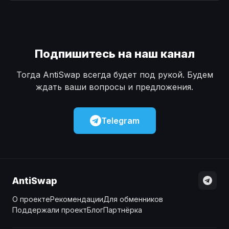
Наличные
Наличные
USD
USD
Наличные
Наличные
KZT
KZT
Подпишитесь на наш канал
Тогда AntiSwap всегда будет под рукой. Будем
ждать ваши вопросы и предложения.
Telegram
AntiSwap
О проекте
Рекомендации
Для обменников
Поддержали проект
Блог
Партнёрка