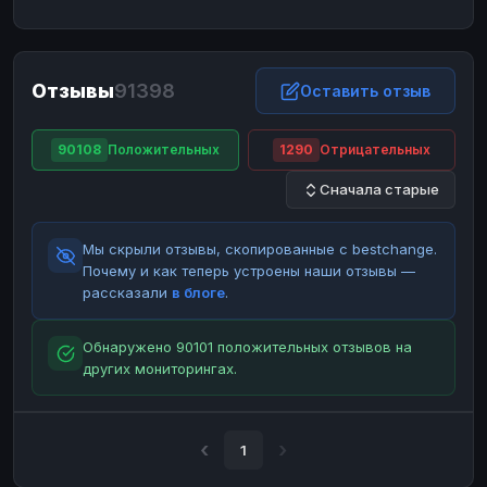
ЮMoney
ЮMoney
RUB
RUB
БАЛАНСЫ КРИПТОБИРЖ
Отзывы
91398
Binance
Binance
Оставить отзыв
RUB
RUB
ИНТЕРНЕТ БАНКИНГ
90108
Положительных
1290
Отрицательных
СБЕР
СБЕР
RUB
RUB
Сначала старые
Альфа-Банк
Альфа-Банк
RUB
RUB
Райффайзен
Райффайзен
RUB
RUB
Мы скрыли отзывы, скопированные с bestchange.
ВТБ
ВТБ
RUB
RUB
Почему и как теперь устроены наши отзывы —
рассказали
в блоге
.
Т-Банк
Т-Банк
RUB
RUB
ДЕНЕЖНЫЕ ПЕРЕВОДЫ
Обнаружено 90101 положительных отзывов на
других мониторингах.
ЗК
ЗК
USD
USD
WU
WU
USD
USD
НАЛИЧНЫЕ ДЕНЬГИ
1
Наличные
Наличные
RUB
RUB