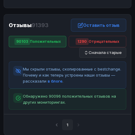
ЮMoney
ЮMoney
RUB
RUB
БАЛАНСЫ КРИПТОБИРЖ
Отзывы
91393
Binance
Binance
Оставить отзыв
RUB
RUB
ИНТЕРНЕТ БАНКИНГ
90103
Положительных
1290
Отрицательных
СБЕР
СБЕР
RUB
RUB
Сначала старые
Альфа-Банк
Альфа-Банк
RUB
RUB
Райффайзен
Райффайзен
RUB
RUB
Мы скрыли отзывы, скопированные с bestchange.
ВТБ
ВТБ
RUB
RUB
Почему и как теперь устроены наши отзывы —
рассказали
в блоге
.
Т-Банк
Т-Банк
RUB
RUB
ДЕНЕЖНЫЕ ПЕРЕВОДЫ
Обнаружено 90096 положительных отзывов на
других мониторингах.
ЗК
ЗК
USD
USD
WU
WU
USD
USD
НАЛИЧНЫЕ ДЕНЬГИ
1
Наличные
Наличные
RUB
RUB