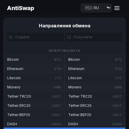
AntiSwap
Направления обмена
КРИПТОВАЛЮТА
Bitcoin
Bitcoin
BTC
BTC
Ethereum
Ethereum
ETH
ETH
Litecoin
Litecoin
LTC
LTC
Monero
Monero
XMR
XMR
Tether TRC20
Tether TRC20
USDT
USDT
Tether ERC20
Tether ERC20
USDT
USDT
Tether BEP20
Tether BEP20
USDT
USDT
DASH
DASH
DASH
DASH