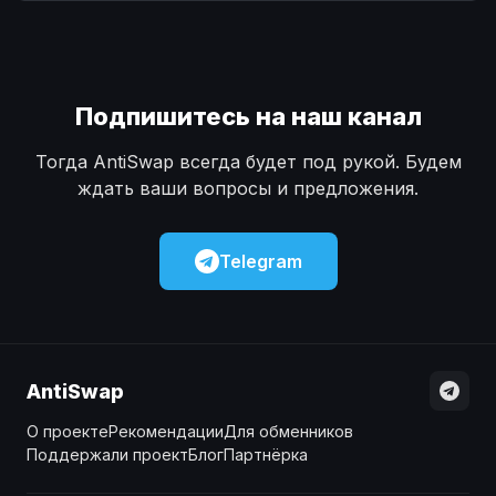
Наличные
Наличные
USD
USD
Наличные
Наличные
KZT
KZT
Подпишитесь на наш канал
Тогда AntiSwap всегда будет под рукой. Будем
ждать ваши вопросы и предложения.
Telegram
AntiSwap
О проекте
Рекомендации
Для обменников
Поддержали проект
Блог
Партнёрка