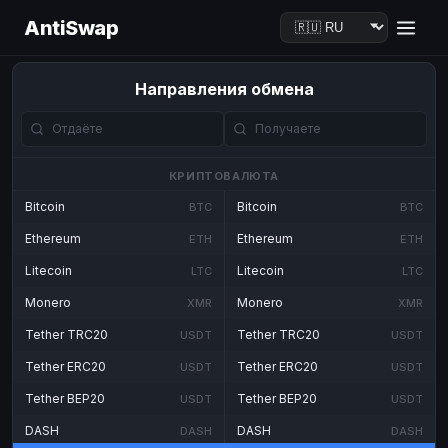
AntiSwap
Направления обмена
КРИПТОВАЛЮТА
Bitcoin
Bitcoin
BTC
BTC
Ethereum
Ethereum
ETH
ETH
Litecoin
Litecoin
LTC
LTC
Monero
Monero
XMR
XMR
Tether TRC20
Tether TRC20
USDT
USDT
Tether ERC20
Tether ERC20
USDT
USDT
Tether BEP20
Tether BEP20
USDT
USDT
DASH
DASH
DASH
DASH