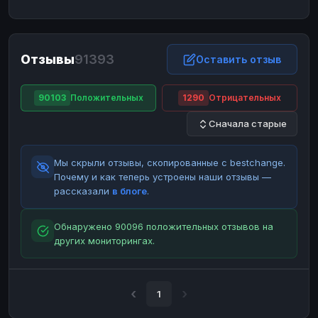
ЮMoney
ЮMoney
RUB
RUB
БАЛАНСЫ КРИПТОБИРЖ
Отзывы
91393
Binance
Binance
Оставить отзыв
RUB
RUB
ИНТЕРНЕТ БАНКИНГ
90103
Положительных
1290
Отрицательных
СБЕР
СБЕР
RUB
RUB
Сначала старые
Альфа-Банк
Альфа-Банк
RUB
RUB
Райффайзен
Райффайзен
RUB
RUB
Мы скрыли отзывы, скопированные с bestchange.
ВТБ
ВТБ
RUB
RUB
Почему и как теперь устроены наши отзывы —
рассказали
в блоге
.
Т-Банк
Т-Банк
RUB
RUB
ДЕНЕЖНЫЕ ПЕРЕВОДЫ
Обнаружено 90096 положительных отзывов на
других мониторингах.
ЗК
ЗК
USD
USD
WU
WU
USD
USD
НАЛИЧНЫЕ ДЕНЬГИ
1
Наличные
Наличные
RUB
RUB