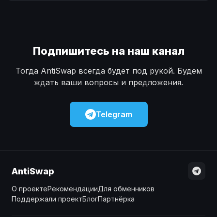
Наличные
Наличные
USD
USD
Наличные
Наличные
KZT
KZT
Подпишитесь на наш канал
Тогда AntiSwap всегда будет под рукой. Будем
ждать ваши вопросы и предложения.
Telegram
AntiSwap
О проекте
Рекомендации
Для обменников
Поддержали проект
Блог
Партнёрка