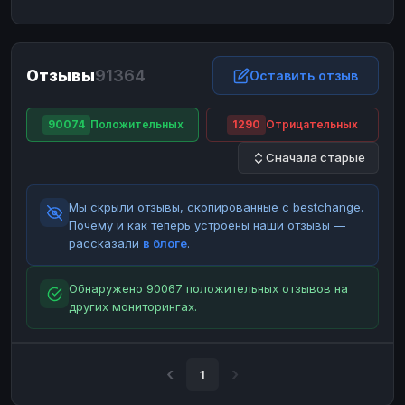
ЮMoney
ЮMoney
RUB
RUB
БАЛАНСЫ КРИПТОБИРЖ
Отзывы
91364
Binance
Binance
Оставить отзыв
RUB
RUB
ИНТЕРНЕТ БАНКИНГ
90074
Положительных
1290
Отрицательных
СБЕР
СБЕР
RUB
RUB
Сначала старые
Альфа-Банк
Альфа-Банк
RUB
RUB
Райффайзен
Райффайзен
RUB
RUB
Мы скрыли отзывы, скопированные с bestchange.
ВТБ
ВТБ
RUB
RUB
Почему и как теперь устроены наши отзывы —
рассказали
в блоге
.
Т-Банк
Т-Банк
RUB
RUB
ДЕНЕЖНЫЕ ПЕРЕВОДЫ
Обнаружено 90067 положительных отзывов на
других мониторингах.
ЗК
ЗК
USD
USD
WU
WU
USD
USD
НАЛИЧНЫЕ ДЕНЬГИ
1
Наличные
Наличные
RUB
RUB