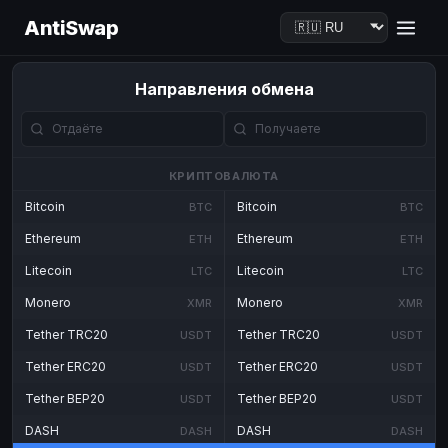
AntiSwap
Направления обмена
КРИПТОВАЛЮТА
Bitcoin
Bitcoin
BTC
BTC
Ethereum
Ethereum
ETH
ETH
Litecoin
Litecoin
LTC
LTC
Monero
Monero
XMR
XMR
Tether TRC20
Tether TRC20
USDT
USDT
Tether ERC20
Tether ERC20
USDT
USDT
Tether BEP20
Tether BEP20
USDT
USDT
DASH
DASH
DASH
DASH