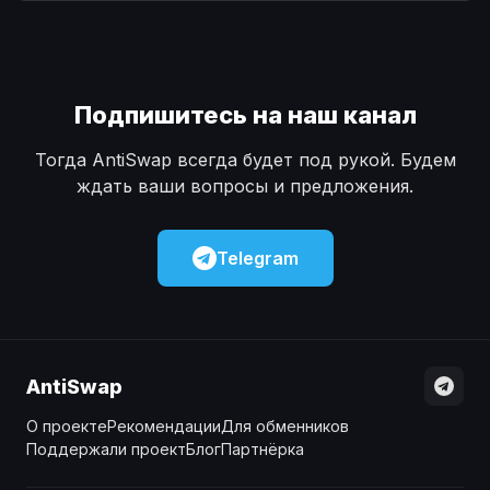
Наличные
Наличные
USD
USD
Наличные
Наличные
KZT
KZT
Подпишитесь на наш канал
Тогда AntiSwap всегда будет под рукой. Будем
ждать ваши вопросы и предложения.
Telegram
AntiSwap
О проекте
Рекомендации
Для обменников
Поддержали проект
Блог
Партнёрка