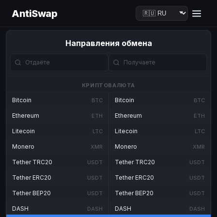
AntiSwap
Направления обмена
КРИПТОВАЛЮТА
Bitcoin
Bitcoin
BTC
BTC
Ethereum
Ethereum
ETH
ETH
Litecoin
Litecoin
LTC
LTC
Monero
Monero
XMR
XMR
Tether TRC20
Tether TRC20
USDT
USDT
Tether ERC20
Tether ERC20
USDT
USDT
Tether BEP20
Tether BEP20
USDT
USDT
DASH
DASH
DASH
DASH