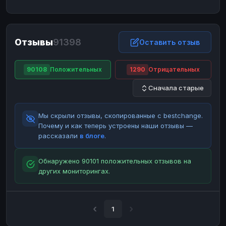
ЮMoney
ЮMoney
RUB
RUB
БАЛАНСЫ КРИПТОБИРЖ
Отзывы
91398
Binance
Binance
Оставить отзыв
RUB
RUB
ИНТЕРНЕТ БАНКИНГ
90108
Положительных
1290
Отрицательных
СБЕР
СБЕР
RUB
RUB
Сначала старые
Альфа-Банк
Альфа-Банк
RUB
RUB
Райффайзен
Райффайзен
RUB
RUB
Мы скрыли отзывы, скопированные с bestchange.
ВТБ
ВТБ
RUB
RUB
Почему и как теперь устроены наши отзывы —
рассказали
в блоге
.
Т-Банк
Т-Банк
RUB
RUB
ДЕНЕЖНЫЕ ПЕРЕВОДЫ
Обнаружено 90101 положительных отзывов на
других мониторингах.
ЗК
ЗК
USD
USD
WU
WU
USD
USD
НАЛИЧНЫЕ ДЕНЬГИ
1
Наличные
Наличные
RUB
RUB