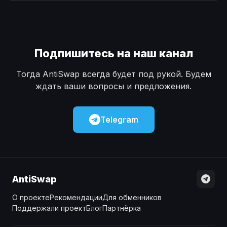
Наличные
Наличные
USD
USD
Наличные
Наличные
KZT
KZT
Подпишитесь на наш канал
Тогда AntiSwap всегда будет под рукой. Будем
ждать ваши вопросы и предложения.
Telegram
AntiSwap
О проекте
Рекомендации
Для обменников
Поддержали проект
Блог
Партнёрка