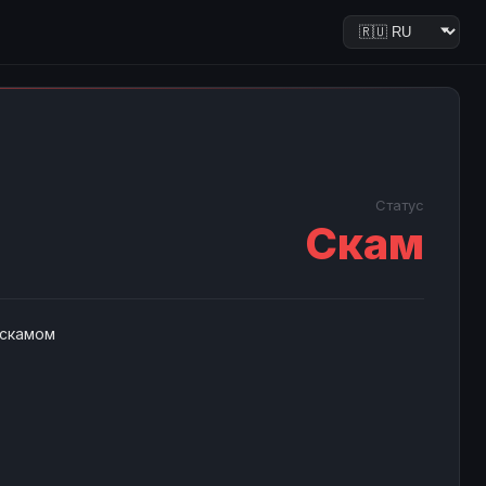
Статус
Скам
 скамом