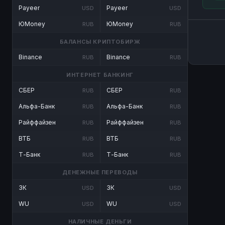
Payeer
Payeer
USD
USD
ЮMoney
ЮMoney
RUB
RUB
БАЛАНСЫ КРИПТОБИРЖ
Binance
Binance
RUB
RUB
ИНТЕРНЕТ БАНКИНГ
СБЕР
СБЕР
RUB
RUB
Альфа-Банк
Альфа-Банк
RUB
RUB
Райффайзен
Райффайзен
RUB
RUB
ВТБ
ВТБ
RUB
RUB
Т-Банк
Т-Банк
RUB
RUB
ДЕНЕЖНЫЕ ПЕРЕВОДЫ
ЗК
ЗК
USD
USD
WU
WU
USD
USD
НАЛИЧНЫЕ ДЕНЬГИ