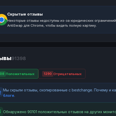
Скрытые отзывы
Некоторые отзывы недоступны из-за юридических ограничений
AntiSwap для Chrome, чтобы видеть полную картину.
ывы
91398
Положительных
Отрицательных
08
1290
Мы скрыли отзывы, скопированные с bestchange. Почему и 
блоге
.
Обнаружено 90101 положительных отзывов на других монито