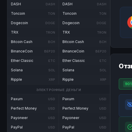
DASH
DASH
DASH
DASH
Toncoin
Toncoin
TON
TON
Dogecoin
Dogecoin
DOGE
DOGE
TRX
TRX
TRON
TRON
Bitcoin Cash
Bitcoin Cash
BCH
BCH
BinanceCoin
BinanceCoin
BEP20
BEP20
Ether Classic
Ether Classic
ETC
ETC
Отз
Solana
Solana
SOL
SOL
Ripple
Ripple
XRP
XRP
901
ЭЛЕКТРОННЫЕ ДЕНЬГИ
Paxum
Paxum
USD
USD
Perfect Money
Perfect Money
USD
USD
Payoneer
Payoneer
USD
USD
PayPal
PayPal
USD
USD