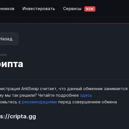
Сервисы
нников
Инвестировать
NEW
Назад
ник
ипта
истрация AntiSwap считает, что данный обменник занимается
у мы так решили? Читайте подробнее
здесь
комьтесь с
рекомендациями
перед совершением обмена
s://cripta.gg