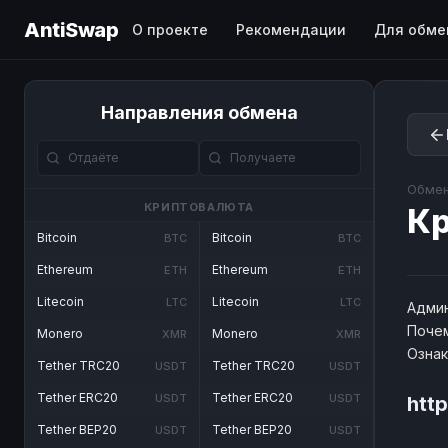
AntiSwap
О проекте
Рекомендации
Для обме
Направления обмена
Обмен
КРИПТОВАЛЮТА
Кр
Bitcoin
Bitcoin
BTC
BTC
Ethereum
Ethereum
ETH
ETH
Litecoin
Litecoin
LTC
LTC
Админ
Почем
Monero
Monero
XMR
XMR
Озна
Tether TRC20
Tether TRC20
USDT
USDT
Tether ERC20
Tether ERC20
USDT
USDT
http
Tether BEP20
Tether BEP20
USDT
USDT