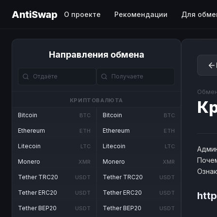
AntiSwap
О проекте
Рекомендации
Для обме
Направления обмена
Обмен
КРИПТОВАЛЮТА
Кр
Bitcoin
Bitcoin
BTC
BTC
Ethereum
Ethereum
ETH
ETH
Litecoin
Litecoin
LTC
LTC
Админ
Почем
Monero
Monero
XMR
XMR
Озна
Tether TRC20
Tether TRC20
USDT
USDT
Tether ERC20
Tether ERC20
USDT
USDT
http
Tether BEP20
Tether BEP20
USDT
USDT