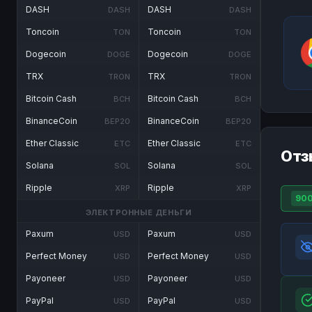
DASH
DASH
DASH
DASH
Toncoin
Toncoin
TON
TON
Dogecoin
Dogecoin
DOGE
DOGE
TRX
TRX
TRON
TRON
Bitcoin Cash
Bitcoin Cash
BCH
BCH
BinanceCoin
BinanceCoin
BEP20
BEP20
Ether Classic
Ether Classic
ETC
ETC
Отз
Solana
Solana
SOL
SOL
Ripple
Ripple
XRP
XRP
90
ЭЛЕКТРОННЫЕ ДЕНЬГИ
Paxum
Paxum
USD
USD
Perfect Money
Perfect Money
USD
USD
Payoneer
Payoneer
USD
USD
PayPal
PayPal
USD
USD