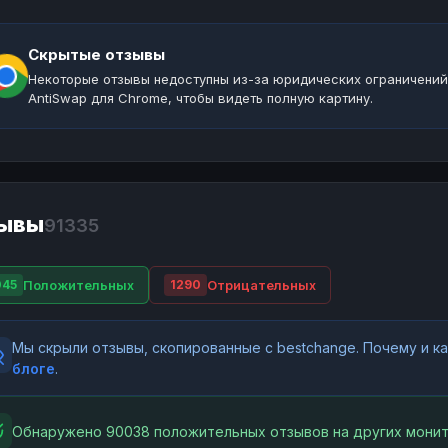
Скрытые отзывы
Некоторые отзывы недоступны из-за юридических ограничений
AntiSwap для Chrome, чтобы видеть полную картину.
ывы
91335
Положительных
Отрицательных
045
1290
Мы скрыли отзывы, скопированные с bestchange. Почему и 
блоге
.
Обнаружено 90038 положительных отзывов на других монит