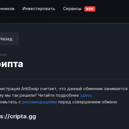
Сервисы
нников
Инвестировать
NEW
Назад
ник
ипта
истрация AntiSwap считает, что данный обменник занимается
у мы так решили? Читайте подробнее
здесь
комьтесь с
рекомендациями
перед совершением обмена
s://cripta.gg