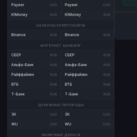
Payeer
Payeer
USD
USD
ЮMoney
ЮMoney
RUB
RUB
БАЛАНСЫ КРИПТОБИРЖ
Binance
Binance
RUB
RUB
ИНТЕРНЕТ БАНКИНГ
СБЕР
СБЕР
RUB
RUB
Альфа-Банк
Альфа-Банк
RUB
RUB
Райффайзен
Райффайзен
RUB
RUB
ВТБ
ВТБ
RUB
RUB
Т-Банк
Т-Банк
RUB
RUB
ДЕНЕЖНЫЕ ПЕРЕВОДЫ
ЗК
ЗК
USD
USD
WU
WU
USD
USD
НАЛИЧНЫЕ ДЕНЬГИ