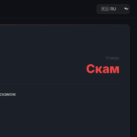
Статус
Скам
 скамом