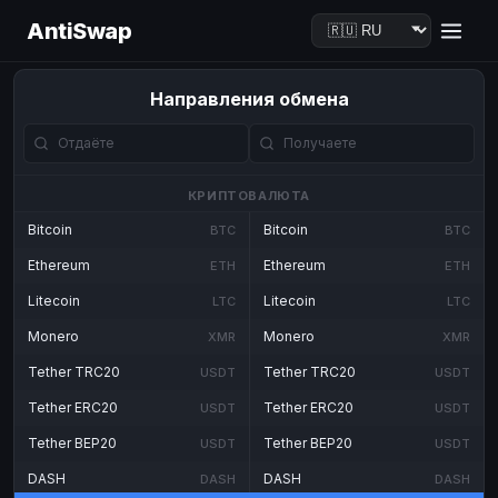
AntiSwap
Направления обмена
КРИПТОВАЛЮТА
Bitcoin
Bitcoin
BTC
BTC
Ethereum
Ethereum
ETH
ETH
Litecoin
Litecoin
LTC
LTC
Monero
Monero
XMR
XMR
Tether TRC20
Tether TRC20
USDT
USDT
Tether ERC20
Tether ERC20
USDT
USDT
Tether BEP20
Tether BEP20
USDT
USDT
DASH
DASH
DASH
DASH