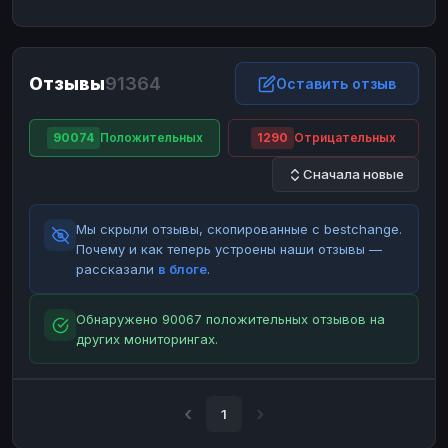
ЮMoney
ЮMoney
RUB
RUB
БАЛАНСЫ КРИПТОБИРЖ
Отзывы
91364
Binance
Binance
Оставить отзыв
RUB
RUB
ИНТЕРНЕТ БАНКИНГ
90074
Положительных
1290
Отрицательных
СБЕР
СБЕР
RUB
RUB
Сначала новые
Альфа-Банк
Альфа-Банк
RUB
RUB
Райффайзен
Райффайзен
RUB
RUB
Мы скрыли отзывы, скопированные с bestchange.
ВТБ
ВТБ
RUB
RUB
Почему и как теперь устроены наши отзывы —
рассказали
в блоге
.
Т-Банк
Т-Банк
RUB
RUB
ДЕНЕЖНЫЕ ПЕРЕВОДЫ
Обнаружено 90067 положительных отзывов на
других мониторингах.
ЗК
ЗК
USD
USD
WU
WU
USD
USD
НАЛИЧНЫЕ ДЕНЬГИ
1
Наличные
Наличные
RUB
RUB