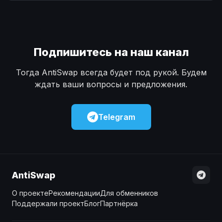
Наличные
Наличные
USD
USD
Наличные
Наличные
KZT
KZT
Подпишитесь на наш канал
Тогда AntiSwap всегда будет под рукой. Будем
ждать ваши вопросы и предложения.
Telegram
AntiSwap
О проекте
Рекомендации
Для обменников
Поддержали проект
Блог
Партнёрка