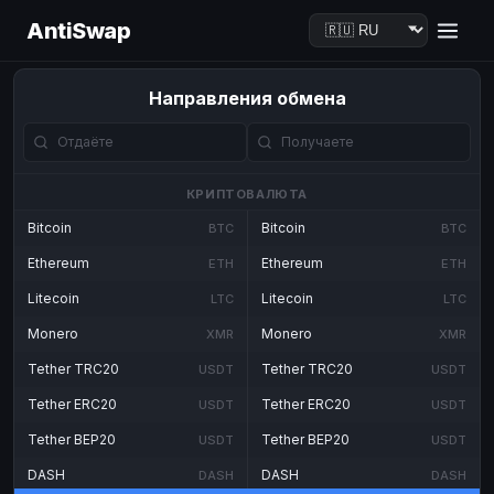
AntiSwap
Направления обмена
КРИПТОВАЛЮТА
Bitcoin
Bitcoin
BTC
BTC
Ethereum
Ethereum
ETH
ETH
Litecoin
Litecoin
LTC
LTC
Monero
Monero
XMR
XMR
Tether TRC20
Tether TRC20
USDT
USDT
Tether ERC20
Tether ERC20
USDT
USDT
Tether BEP20
Tether BEP20
USDT
USDT
DASH
DASH
DASH
DASH