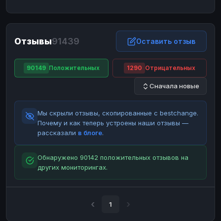
ЮMoney
ЮMoney
RUB
RUB
БАЛАНСЫ КРИПТОБИРЖ
Отзывы
91439
Binance
Binance
Оставить отзыв
RUB
RUB
ИНТЕРНЕТ БАНКИНГ
90149
Положительных
1290
Отрицательных
СБЕР
СБЕР
RUB
RUB
Сначала новые
Альфа-Банк
Альфа-Банк
RUB
RUB
Райффайзен
Райффайзен
RUB
RUB
Мы скрыли отзывы, скопированные с bestchange.
ВТБ
ВТБ
RUB
RUB
Почему и как теперь устроены наши отзывы —
рассказали
в блоге
.
Т-Банк
Т-Банк
RUB
RUB
ДЕНЕЖНЫЕ ПЕРЕВОДЫ
Обнаружено 90142 положительных отзывов на
других мониторингах.
ЗК
ЗК
USD
USD
WU
WU
USD
USD
НАЛИЧНЫЕ ДЕНЬГИ
1
Наличные
Наличные
RUB
RUB