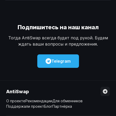
Наличные
Наличные
USD
USD
Наличные
Наличные
KZT
KZT
Подпишитесь на наш канал
Тогда AntiSwap всегда будет под рукой. Будем
ждать ваши вопросы и предложения.
Telegram
AntiSwap
О проекте
Рекомендации
Для обменников
Поддержали проект
Блог
Партнёрка