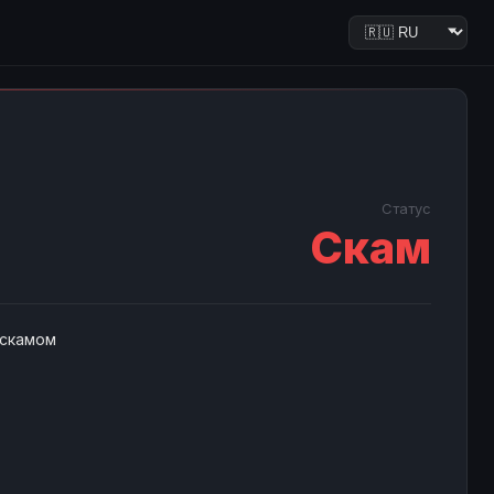
Статус
Скам
 скамом