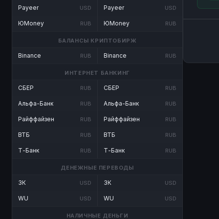
Payeer
Payeer
USD
USD
ЮMoney
ЮMoney
RUB
RUB
БАЛАНСЫ КРИПТОБИРЖ
Binance
Binance
RUB
RUB
ИНТЕРНЕТ БАНКИНГ
СБЕР
СБЕР
RUB
RUB
Альфа-Банк
Альфа-Банк
RUB
RUB
Райффайзен
Райффайзен
RUB
RUB
ВТБ
ВТБ
RUB
RUB
Т-Банк
Т-Банк
RUB
RUB
ДЕНЕЖНЫЕ ПЕРЕВОДЫ
ЗК
ЗК
USD
USD
WU
WU
USD
USD
НАЛИЧНЫЕ ДЕНЬГИ