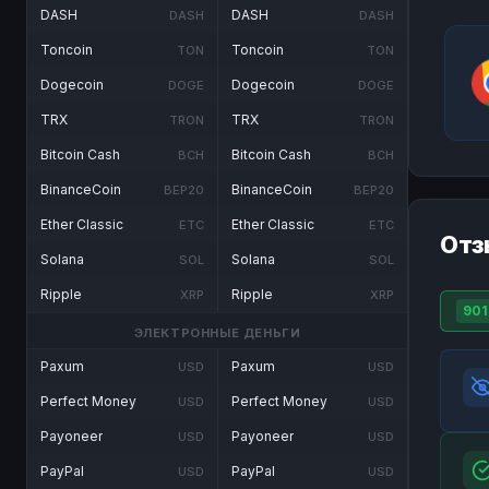
DASH
DASH
DASH
DASH
Toncoin
Toncoin
TON
TON
Dogecoin
Dogecoin
DOGE
DOGE
TRX
TRX
TRON
TRON
Bitcoin Cash
Bitcoin Cash
BCH
BCH
BinanceCoin
BinanceCoin
BEP20
BEP20
Ether Classic
Ether Classic
ETC
ETC
Отз
Solana
Solana
SOL
SOL
Ripple
Ripple
XRP
XRP
901
ЭЛЕКТРОННЫЕ ДЕНЬГИ
Paxum
Paxum
USD
USD
Perfect Money
Perfect Money
USD
USD
Payoneer
Payoneer
USD
USD
PayPal
PayPal
USD
USD