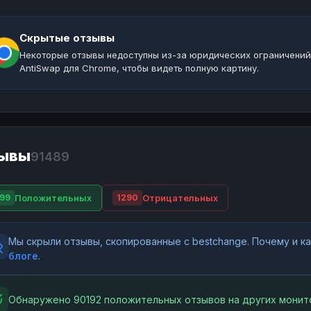
Скрытые отзывы
Некоторые отзывы недоступны из-за юридических ограничений
AntiSwap для Chrome, чтобы видеть полную картину.
ывы
91489
Положительных
Отрицательных
99
1290
Мы скрыли отзывы, скопированные с bestchange. Почему и 
блоге
.
Обнаружено 90192 положительных отзывов на других монит