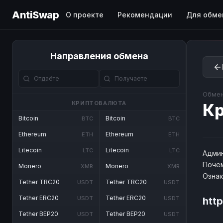
AntiSwap
О проекте
Рекомендации
Для обме
Направления обмена
Обмен
КРИПТОВАЛЮТА
Кр
Bitcoin
Bitcoin
BTC
BTC
Ethereum
Ethereum
ETH
ETH
Litecoin
Litecoin
LTC
LTC
Админ
Почем
Monero
Monero
XMR
XMR
Озна
Tether TRC20
Tether TRC20
USDT
USDT
Tether ERC20
Tether ERC20
USDT
USDT
http
Tether BEP20
Tether BEP20
USDT
USDT