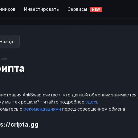
Сервисы
нников
Инвестировать
NEW
Назад
ник
ипта
истрация AntiSwap считает, что данный обменник занимается
у мы так решили? Читайте подробнее
здесь
комьтесь с
рекомендациями
перед совершением обмена
s://cripta.gg