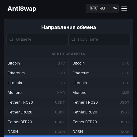
AntiSwap
Направления обмена
КРИПТОВАЛЮТА
Bitcoin
Bitcoin
BTC
BTC
Ethereum
Ethereum
ETH
ETH
Litecoin
Litecoin
LTC
LTC
Monero
Monero
XMR
XMR
Tether TRC20
Tether TRC20
USDT
USDT
Tether ERC20
Tether ERC20
USDT
USDT
Tether BEP20
Tether BEP20
USDT
USDT
DASH
DASH
DASH
DASH