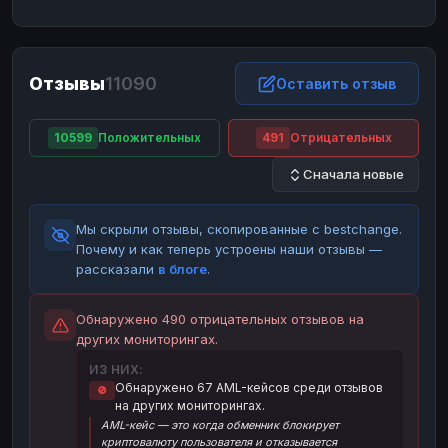
ЮMoney
ЮMoney
RUB
RUB
БАЛАНСЫ КРИПТОБИРЖ
Отзывы
11090
Binance
Binance
Оставить отзыв
RUB
RUB
ИНТЕРНЕТ БАНКИНГ
10599
Положительных
491
Отрицательных
СБЕР
СБЕР
RUB
RUB
Сначала новые
Альфа-Банк
Альфа-Банк
RUB
RUB
Райффайзен
Райффайзен
RUB
RUB
Мы скрыли отзывы, скопированные с bestchange.
ВТБ
ВТБ
RUB
RUB
Почему и как теперь устроены наши отзывы —
рассказали
в блоге
.
Т-Банк
Т-Банк
RUB
RUB
ДЕНЕЖНЫЕ ПЕРЕВОДЫ
Обнаружено 490 отрицательных отзывов на
других мониторингах.
ЗК
ЗК
USD
USD
ИЗ НИХ:
WU
WU
USD
USD
Обнаружено 67 AML-кейсов среди отзывов
🚫
на других мониторингах.
НАЛИЧНЫЕ ДЕНЬГИ
AML-кейс — это когда обменник блокирует
Наличные
Наличные
RUB
RUB
криптовалюту пользователя и отказывается