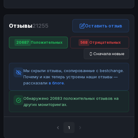
ЮMoney
ЮMoney
RUB
RUB
БАЛАНСЫ КРИПТОБИРЖ
Отзывы
21255
Binance
Binance
Оставить отзыв
RUB
RUB
ИНТЕРНЕТ БАНКИНГ
20687
Положительных
568
Отрицательных
СБЕР
СБЕР
RUB
RUB
Сначала новые
Альфа-Банк
Альфа-Банк
RUB
RUB
Райффайзен
Райффайзен
RUB
RUB
Мы скрыли отзывы, скопированные с bestchange.
ВТБ
ВТБ
RUB
RUB
Почему и как теперь устроены наши отзывы —
рассказали
в блоге
.
Т-Банк
Т-Банк
RUB
RUB
ДЕНЕЖНЫЕ ПЕРЕВОДЫ
Обнаружено 20683 положительных отзывов на
других мониторингах.
ЗК
ЗК
USD
USD
WU
WU
USD
USD
НАЛИЧНЫЕ ДЕНЬГИ
1
Наличные
Наличные
RUB
RUB