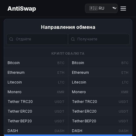
AntiSwap
Направления обмена
КРИПТОВАЛЮТА
Bitcoin
Bitcoin
BTC
BTC
Ethereum
Ethereum
ETH
ETH
Litecoin
Litecoin
LTC
LTC
Monero
Monero
XMR
XMR
Tether TRC20
Tether TRC20
USDT
USDT
Tether ERC20
Tether ERC20
USDT
USDT
Tether BEP20
Tether BEP20
USDT
USDT
DASH
DASH
DASH
DASH