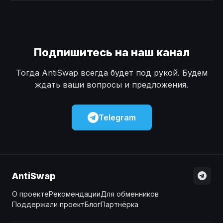
Наличные
Наличные
USD
USD
Наличные
Наличные
KZT
KZT
Подпишитесь на наш канал
Тогда AntiSwap всегда будет под рукой. Будем
ждать ваши вопросы и предложения.
Telegram
AntiSwap
О проекте
Рекомендации
Для обменников
Поддержали проект
Блог
Партнёрка