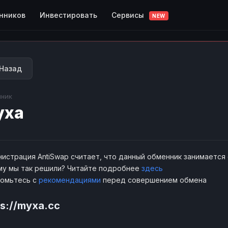
Сервисы
нников
Инвестировать
NEW
Назад
ник
уха
истрация AntiSwap считает, что данный обменник занимается
у мы так решили? Читайте подробнее
здесь
комьтесь с
рекомендациями
перед совершением обмена
ps://myxa.cc