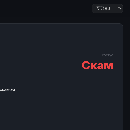
Статус
Скам
 скамом