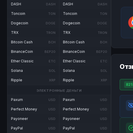
DASH
DASH
DASH
DASH
Toncoin
Toncoin
TON
TON
Dogecoin
Dogecoin
DOGE
DOGE
TRX
TRX
TRON
TRON
Bitcoin Cash
Bitcoin Cash
BCH
BCH
BinanceCoin
BinanceCoin
BEP20
BEP20
Ether Classic
Ether Classic
ETC
ETC
Отз
Solana
Solana
SOL
SOL
Ripple
Ripple
XRP
XRP
821
ЭЛЕКТРОННЫЕ ДЕНЬГИ
Paxum
Paxum
USD
USD
Perfect Money
Perfect Money
USD
USD
Payoneer
Payoneer
USD
USD
PayPal
PayPal
USD
USD