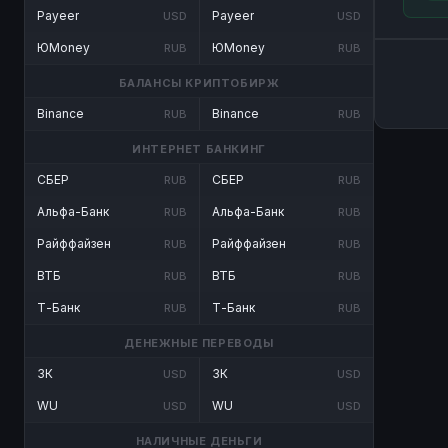
Payeer
Payeer
USD
USD
ЮMoney
ЮMoney
RUB
RUB
БАЛАНСЫ КРИПТОБИРЖ
Binance
Binance
RUB
RUB
ИНТЕРНЕТ БАНКИНГ
СБЕР
СБЕР
RUB
RUB
Альфа-Банк
Альфа-Банк
RUB
RUB
Райффайзен
Райффайзен
RUB
RUB
ВТБ
ВТБ
RUB
RUB
Т-Банк
Т-Банк
RUB
RUB
ДЕНЕЖНЫЕ ПЕРЕВОДЫ
ЗК
ЗК
USD
USD
WU
WU
USD
USD
НАЛИЧНЫЕ ДЕНЬГИ