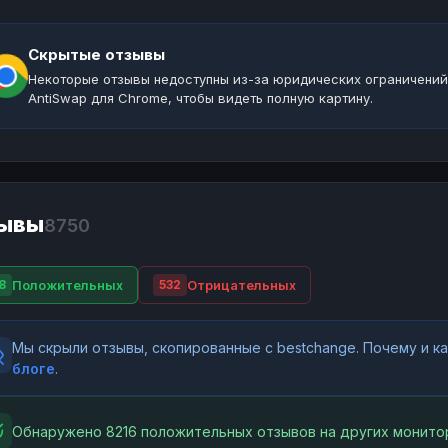
Скрытые отзывы
Некоторые отзывы недоступны из-за юридических ограничений
AntiSwap для Chrome, чтобы видеть полную картину.
ывы
8750
Положительных
Отрицательных
8
532
Мы скрыли отзывы, скопированные с bestchange. Почему и 
блоге
.
Обнаружено 8216 положительных отзывов на других монитор