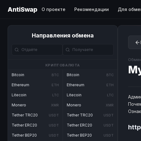
AntiSwap
О проекте
Рекомендации
Для обме
Направления обмена
Обмен
КРИПТОВАЛЮТА
М
Bitcoin
Bitcoin
BTC
BTC
Ethereum
Ethereum
ETH
ETH
Litecoin
Litecoin
LTC
LTC
Админ
Почем
Monero
Monero
XMR
XMR
Озна
Tether TRC20
Tether TRC20
USDT
USDT
Tether ERC20
Tether ERC20
USDT
USDT
htt
Tether BEP20
Tether BEP20
USDT
USDT