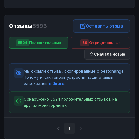
ЮMoney
ЮMoney
RUB
RUB
БАЛАНСЫ КРИПТОБИРЖ
Отзывы
5593
Binance
Binance
Оставить отзыв
RUB
RUB
ИНТЕРНЕТ БАНКИНГ
5524
Положительных
69
Отрицательных
СБЕР
СБЕР
RUB
RUB
Сначала новые
Альфа-Банк
Альфа-Банк
RUB
RUB
Райффайзен
Райффайзен
RUB
RUB
Мы скрыли отзывы, скопированные с bestchange.
ВТБ
ВТБ
RUB
RUB
Почему и как теперь устроены наши отзывы —
рассказали
в блоге
.
Т-Банк
Т-Банк
RUB
RUB
ДЕНЕЖНЫЕ ПЕРЕВОДЫ
Обнаружено 5524 положительных отзывов на
других мониторингах.
ЗК
ЗК
USD
USD
WU
WU
USD
USD
НАЛИЧНЫЕ ДЕНЬГИ
1
Наличные
Наличные
RUB
RUB