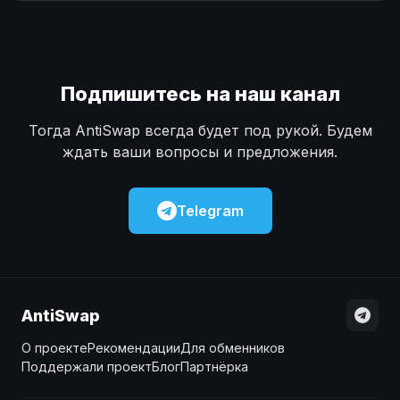
Наличные
Наличные
USD
USD
Наличные
Наличные
KZT
KZT
Подпишитесь на наш канал
Тогда AntiSwap всегда будет под рукой. Будем
ждать ваши вопросы и предложения.
Telegram
AntiSwap
О проекте
Рекомендации
Для обменников
Поддержали проект
Блог
Партнёрка