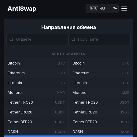
AntiSwap
Направления обмена
КРИПТОВАЛЮТА
Bitcoin
Bitcoin
BTC
BTC
Ethereum
Ethereum
ETH
ETH
Litecoin
Litecoin
LTC
LTC
Monero
Monero
XMR
XMR
Tether TRC20
Tether TRC20
USDT
USDT
Tether ERC20
Tether ERC20
USDT
USDT
Tether BEP20
Tether BEP20
USDT
USDT
DASH
DASH
DASH
DASH