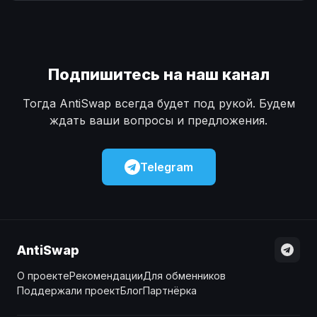
Наличные
Наличные
USD
USD
Наличные
Наличные
KZT
KZT
Подпишитесь на наш канал
Тогда AntiSwap всегда будет под рукой. Будем
ждать ваши вопросы и предложения.
Telegram
AntiSwap
О проекте
Рекомендации
Для обменников
Поддержали проект
Блог
Партнёрка