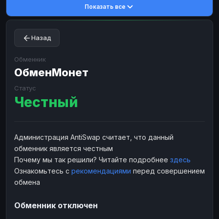
Показать все
Toncoin
Toncoin
TON
TON
Dogecoin
Dogecoin
DOGE
DOGE
Назад
TRX
TRX
TRON
TRON
Bitcoin Cash
Bitcoin Cash
BCH
BCH
Обменник
BinanceCoin
ОбменМонет
BinanceCoin
BEP20
BEP20
Ether Classic
Ether Classic
ETC
ETC
Статус
Честный
Solana
Solana
SOL
SOL
Ripple
Ripple
XRP
XRP
ЭЛЕКТРОННЫЕ ДЕНЬГИ
Администрация AntiSwap считает, что данный
обменник является честным
Paxum
Paxum
USD
USD
Почему мы так решили? Читайте подробнее
здесь
Perfect Money
Perfect Money
USD
USD
Ознакомьтесь с
рекомендациями
перед совершением
Payoneer
Payoneer
USD
USD
обмена
PayPal
PayPal
USD
USD
Обменник отключен
Payeer
Payeer
USD
USD