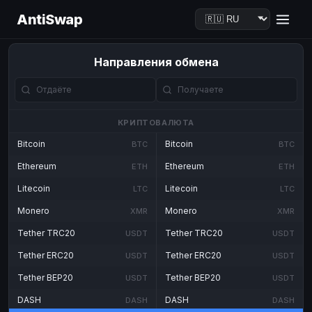
AntiSwap
Направления обмена
КРИПТОВАЛЮТА
Bitcoin
Bitcoin
BTC
BTC
Ethereum
Ethereum
ETH
ETH
Litecoin
Litecoin
LTC
LTC
Monero
Monero
XMR
XMR
Tether TRC20
Tether TRC20
USDT
USDT
Tether ERC20
Tether ERC20
USDT
USDT
Tether BEP20
Tether BEP20
USDT
USDT
DASH
DASH
DASH
DASH