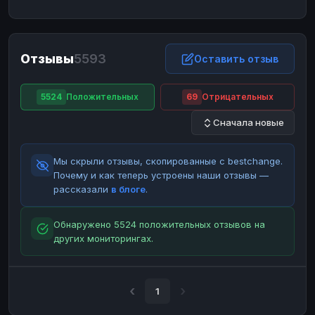
ЮMoney
ЮMoney
RUB
RUB
БАЛАНСЫ КРИПТОБИРЖ
Отзывы
5593
Binance
Binance
Оставить отзыв
RUB
RUB
ИНТЕРНЕТ БАНКИНГ
5524
Положительных
69
Отрицательных
СБЕР
СБЕР
RUB
RUB
Сначала новые
Альфа-Банк
Альфа-Банк
RUB
RUB
Райффайзен
Райффайзен
RUB
RUB
Мы скрыли отзывы, скопированные с bestchange.
ВТБ
ВТБ
RUB
RUB
Почему и как теперь устроены наши отзывы —
рассказали
в блоге
.
Т-Банк
Т-Банк
RUB
RUB
ДЕНЕЖНЫЕ ПЕРЕВОДЫ
Обнаружено 5524 положительных отзывов на
других мониторингах.
ЗК
ЗК
USD
USD
WU
WU
USD
USD
НАЛИЧНЫЕ ДЕНЬГИ
1
Наличные
Наличные
RUB
RUB