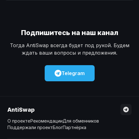
Наличные
Наличные
USD
USD
Наличные
Наличные
KZT
KZT
Подпишитесь на наш канал
Тогда AntiSwap всегда будет под рукой. Будем
ждать ваши вопросы и предложения.
Telegram
AntiSwap
О проекте
Рекомендации
Для обменников
Поддержали проект
Блог
Партнёрка