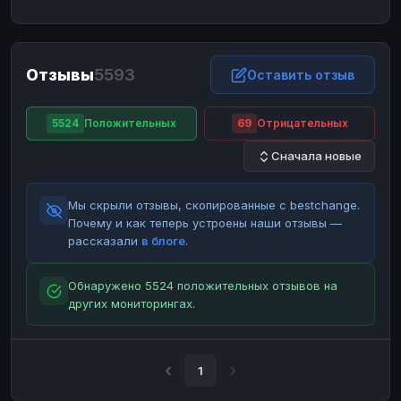
ЮMoney
ЮMoney
RUB
RUB
БАЛАНСЫ КРИПТОБИРЖ
Отзывы
5593
Binance
Binance
Оставить отзыв
RUB
RUB
ИНТЕРНЕТ БАНКИНГ
5524
Положительных
69
Отрицательных
СБЕР
СБЕР
RUB
RUB
Сначала новые
Альфа-Банк
Альфа-Банк
RUB
RUB
Райффайзен
Райффайзен
RUB
RUB
Мы скрыли отзывы, скопированные с bestchange.
ВТБ
ВТБ
RUB
RUB
Почему и как теперь устроены наши отзывы —
рассказали
в блоге
.
Т-Банк
Т-Банк
RUB
RUB
ДЕНЕЖНЫЕ ПЕРЕВОДЫ
Обнаружено 5524 положительных отзывов на
других мониторингах.
ЗК
ЗК
USD
USD
WU
WU
USD
USD
НАЛИЧНЫЕ ДЕНЬГИ
1
Наличные
Наличные
RUB
RUB