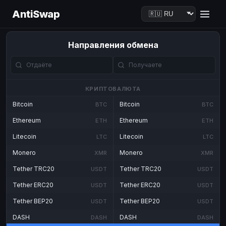
AntiSwap
Направления обмена
КРИПТОВАЛЮТА
Bitcoin
Bitcoin
BTC
BTC
Ethereum
Ethereum
ETH
ETH
Litecoin
Litecoin
LTC
LTC
Monero
Monero
XMR
XMR
Tether TRC20
Tether TRC20
USDT
USDT
Tether ERC20
Tether ERC20
USDT
USDT
Tether BEP20
Tether BEP20
USDT
USDT
DASH
DASH
DASH
DASH