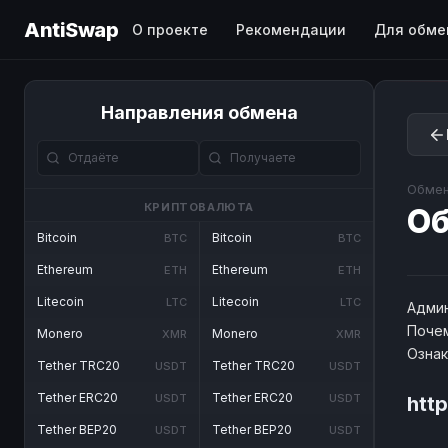
AntiSwap
О проекте
Рекомендации
Для обме
Направления обмена
Обмен
КРИПТОВАЛЮТА
О
Bitcoin
Bitcoin
BTC
BTC
Ethereum
Ethereum
ETH
ETH
Litecoin
Litecoin
LTC
LTC
Админ
Почем
Monero
Monero
XMR
XMR
Озна
Tether TRC20
Tether TRC20
USDT
USDT
Tether ERC20
Tether ERC20
USDT
USDT
htt
Tether BEP20
Tether BEP20
USDT
USDT