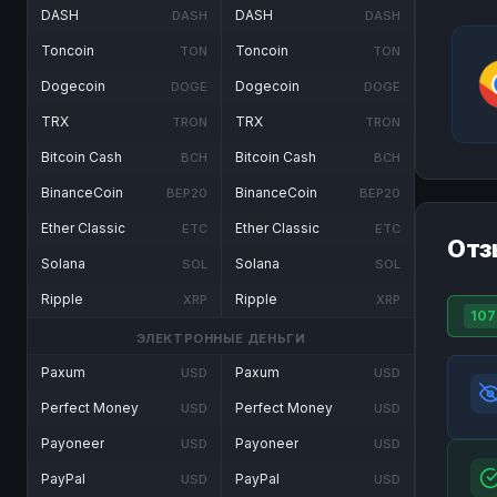
DASH
DASH
DASH
DASH
Toncoin
Toncoin
TON
TON
Dogecoin
Dogecoin
DOGE
DOGE
TRX
TRX
TRON
TRON
Bitcoin Cash
Bitcoin Cash
BCH
BCH
BinanceCoin
BinanceCoin
BEP20
BEP20
Ether Classic
Ether Classic
ETC
ETC
Отз
Solana
Solana
SOL
SOL
Ripple
Ripple
XRP
XRP
107
ЭЛЕКТРОННЫЕ ДЕНЬГИ
Paxum
Paxum
USD
USD
Perfect Money
Perfect Money
USD
USD
Payoneer
Payoneer
USD
USD
PayPal
PayPal
USD
USD