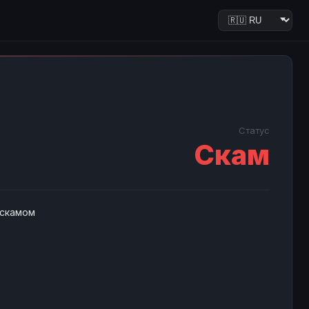
Статус
Скам
 скамом