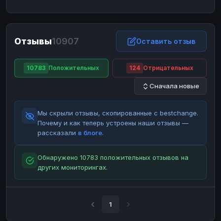
ЮMoney
ЮMoney
RUB
RUB
БАЛАНСЫ КРИПТОБИРЖ
Отзывы
10907
Binance
Binance
Оставить отзыв
RUB
RUB
ИНТЕРНЕТ БАНКИНГ
10783
Положительных
124
Отрицательных
СБЕР
СБЕР
RUB
RUB
Сначала новые
Альфа-Банк
Альфа-Банк
RUB
RUB
Райффайзен
Райффайзен
RUB
RUB
Мы скрыли отзывы, скопированные с bestchange.
ВТБ
ВТБ
RUB
RUB
Почему и как теперь устроены наши отзывы —
рассказали
в блоге
.
Т-Банк
Т-Банк
RUB
RUB
ДЕНЕЖНЫЕ ПЕРЕВОДЫ
Обнаружено 10783 положительных отзывов на
других мониторингах.
ЗК
ЗК
USD
USD
WU
WU
USD
USD
НАЛИЧНЫЕ ДЕНЬГИ
1
Наличные
Наличные
RUB
RUB