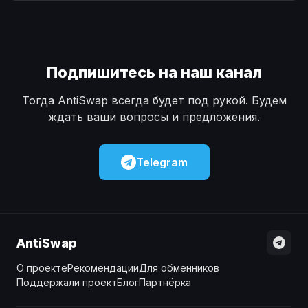
Наличные
Наличные
USD
USD
Наличные
Наличные
KZT
KZT
Подпишитесь на наш канал
Тогда AntiSwap всегда будет под рукой. Будем
ждать ваши вопросы и предложения.
Telegram
AntiSwap
О проекте
Рекомендации
Для обменников
Поддержали проект
Блог
Партнёрка