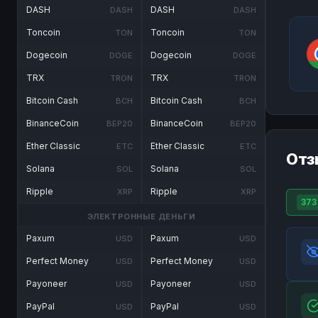
DASH
DASH
DASH
DASH
Toncoin
Toncoin
TON
TON
Dogecoin
Dogecoin
DOGE
DOGE
TRX
TRX
TRON
TRON
Bitcoin Cash
Bitcoin Cash
BCH
BCH
BinanceCoin
BinanceCoin
BEP20
BEP20
Ether Classic
Ether Classic
ETC
ETC
Отз
Solana
Solana
SOL
SOL
Ripple
Ripple
XRP
XRP
373
ЭЛЕКТРОННЫЕ ДЕНЬГИ
Paxum
Paxum
USD
USD
Perfect Money
Perfect Money
USD
USD
Payoneer
Payoneer
USD
USD
PayPal
PayPal
USD
USD