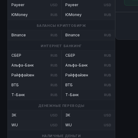
Payeer
Payeer
USD
USD
ЮMoney
ЮMoney
RUB
RUB
БАЛАНСЫ КРИПТОБИРЖ
Binance
Binance
RUB
RUB
ИНТЕРНЕТ БАНКИНГ
СБЕР
СБЕР
RUB
RUB
Альфа-Банк
Альфа-Банк
RUB
RUB
Райффайзен
Райффайзен
RUB
RUB
ВТБ
ВТБ
RUB
RUB
Т-Банк
Т-Банк
RUB
RUB
ДЕНЕЖНЫЕ ПЕРЕВОДЫ
ЗК
ЗК
USD
USD
WU
WU
USD
USD
НАЛИЧНЫЕ ДЕНЬГИ