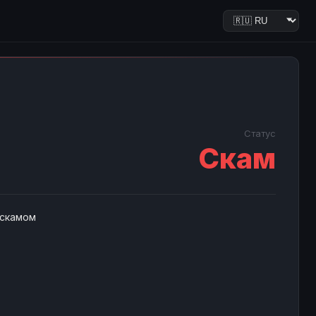
Статус
Скам
 скамом