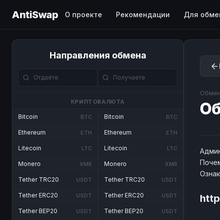
AntiSwap
О проекте
Рекомендации
Для обме
Направления обмена
Обмен
КРИПТОВАЛЮТА
О
Bitcoin
Bitcoin
BTC
BTC
Ethereum
Ethereum
ETH
ETH
Litecoin
Litecoin
LTC
LTC
Админ
Почем
Monero
Monero
XMR
XMR
Озна
Tether TRC20
Tether TRC20
USDT
USDT
Tether ERC20
Tether ERC20
USDT
USDT
htt
Tether BEP20
Tether BEP20
USDT
USDT