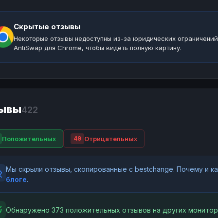
Скрытые отзывы
Некоторые отзывы недоступны из-за юридических ограничений
AntiSwap для Chrome, чтобы видеть полную картину.
ывы
422
Положительных
Отрицательных
49
Мы скрыли отзывы, скопированные с bestchange. Почему и 
блоге
.
Обнаружено 373 положительных отзывов на других монитор