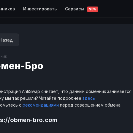
Сервисы
нников
Инвестировать
NEW
Назад
ник
бмен-Бро
истрация AntiSwap считает, что данный обменник занимается
у мы так решили? Читайте подробнее
здесь
комьтесь с
рекомендациями
перед совершением обмена
ps://obmen-bro.com