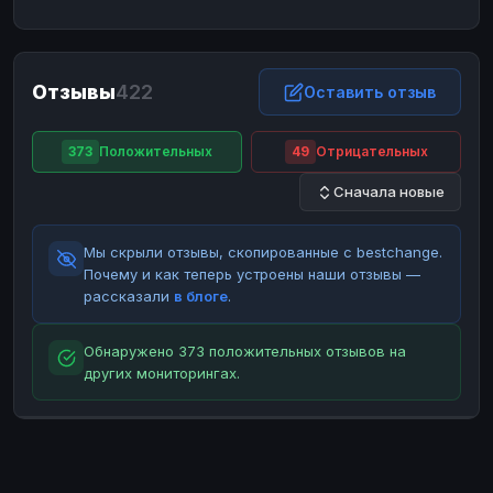
ЮMoney
ЮMoney
RUB
RUB
БАЛАНСЫ КРИПТОБИРЖ
Отзывы
422
Binance
Binance
Оставить отзыв
RUB
RUB
ИНТЕРНЕТ БАНКИНГ
373
Положительных
49
Отрицательных
СБЕР
СБЕР
RUB
RUB
Сначала новые
Альфа-Банк
Альфа-Банк
RUB
RUB
Райффайзен
Райффайзен
RUB
RUB
Мы скрыли отзывы, скопированные с bestchange.
ВТБ
ВТБ
RUB
RUB
Почему и как теперь устроены наши отзывы —
рассказали
в блоге
.
Т-Банк
Т-Банк
RUB
RUB
ДЕНЕЖНЫЕ ПЕРЕВОДЫ
Обнаружено 373 положительных отзывов на
других мониторингах.
ЗК
ЗК
USD
USD
WU
WU
USD
USD
НАЛИЧНЫЕ ДЕНЬГИ
Наличные
Наличные
RUB
RUB