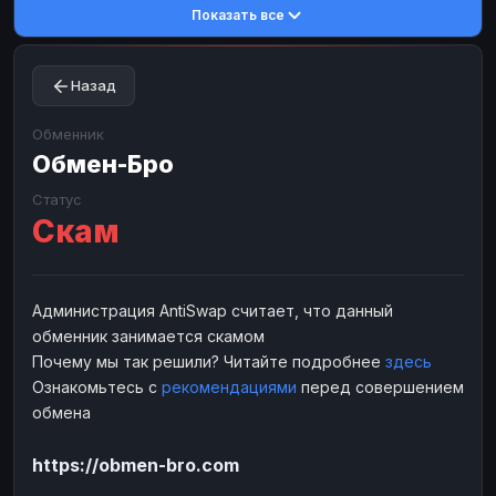
Показать все
Toncoin
Toncoin
TON
TON
Dogecoin
Dogecoin
DOGE
DOGE
Назад
TRX
TRX
TRON
TRON
Bitcoin Cash
Bitcoin Cash
BCH
BCH
Обменник
BinanceCoin
Обмен-Бро
BinanceCoin
BEP20
BEP20
Ether Classic
Ether Classic
ETC
ETC
Статус
Скам
Solana
Solana
SOL
SOL
Ripple
Ripple
XRP
XRP
ЭЛЕКТРОННЫЕ ДЕНЬГИ
Администрация AntiSwap считает, что данный
обменник занимается скамом
Paxum
Paxum
USD
USD
Почему мы так решили? Читайте подробнее
здесь
Perfect Money
Perfect Money
USD
USD
Ознакомьтесь с
рекомендациями
перед совершением
Payoneer
Payoneer
USD
USD
обмена
PayPal
PayPal
USD
USD
https://obmen-bro.com
Payeer
Payeer
USD
USD