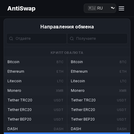
AntiSwap
Направления обмена
КРИПТОВАЛЮТА
Bitcoin
Bitcoin
BTC
BTC
Ethereum
Ethereum
ETH
ETH
Litecoin
Litecoin
LTC
LTC
Monero
Monero
XMR
XMR
Tether TRC20
Tether TRC20
USDT
USDT
Tether ERC20
Tether ERC20
USDT
USDT
Tether BEP20
Tether BEP20
USDT
USDT
DASH
DASH
DASH
DASH