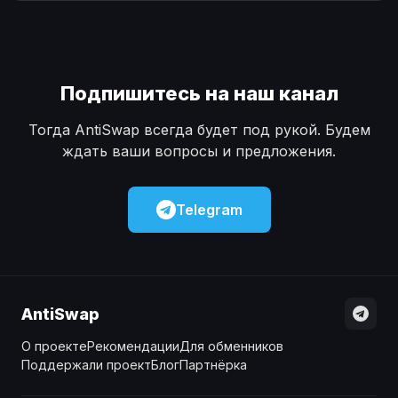
Наличные
Наличные
USD
USD
Наличные
Наличные
KZT
KZT
Подпишитесь на наш канал
Тогда AntiSwap всегда будет под рукой. Будем
ждать ваши вопросы и предложения.
Telegram
AntiSwap
О проекте
Рекомендации
Для обменников
Поддержали проект
Блог
Партнёрка