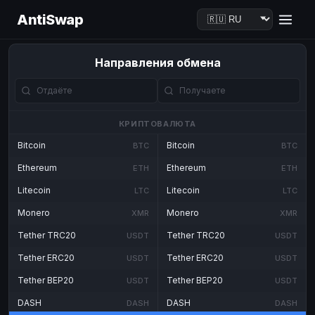
AntiSwap
Направления обмена
КРИПТОВАЛЮТА
Bitcoin
Bitcoin
BTC
BTC
Ethereum
Ethereum
ETH
ETH
Litecoin
Litecoin
LTC
LTC
Monero
Monero
XMR
XMR
Tether TRC20
Tether TRC20
USDT
USDT
Tether ERC20
Tether ERC20
USDT
USDT
Tether BEP20
Tether BEP20
USDT
USDT
DASH
DASH
DASH
DASH