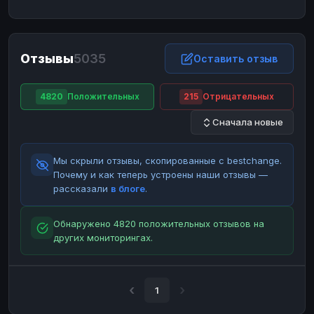
ЮMoney
ЮMoney
RUB
RUB
БАЛАНСЫ КРИПТОБИРЖ
Отзывы
5035
Binance
Binance
Оставить отзыв
RUB
RUB
ИНТЕРНЕТ БАНКИНГ
4820
Положительных
215
Отрицательных
СБЕР
СБЕР
RUB
RUB
Сначала новые
Альфа-Банк
Альфа-Банк
RUB
RUB
Райффайзен
Райффайзен
RUB
RUB
Мы скрыли отзывы, скопированные с bestchange.
ВТБ
ВТБ
RUB
RUB
Почему и как теперь устроены наши отзывы —
рассказали
в блоге
.
Т-Банк
Т-Банк
RUB
RUB
ДЕНЕЖНЫЕ ПЕРЕВОДЫ
Обнаружено 4820 положительных отзывов на
других мониторингах.
ЗК
ЗК
USD
USD
WU
WU
USD
USD
НАЛИЧНЫЕ ДЕНЬГИ
1
Наличные
Наличные
RUB
RUB