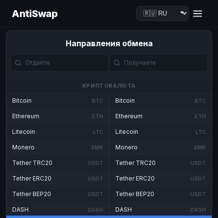
AntiSwap
Направления обмена
КРИПТОВАЛЮТА
Bitcoin
Bitcoin
BTC
BTC
Ethereum
Ethereum
ETH
ETH
Litecoin
Litecoin
LTC
LTC
Monero
Monero
XMR
XMR
Tether TRC20
Tether TRC20
USDT
USDT
Tether ERC20
Tether ERC20
USDT
USDT
Tether BEP20
Tether BEP20
USDT
USDT
DASH
DASH
DASH
DASH