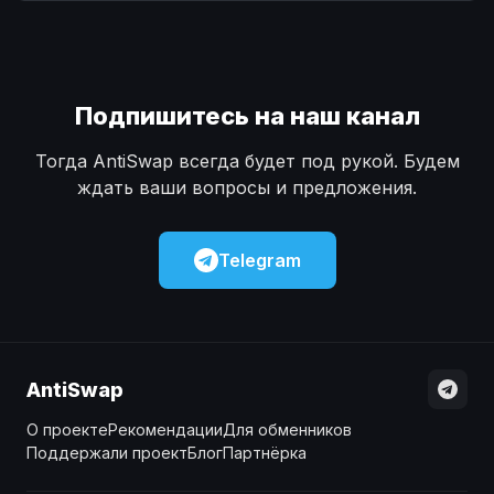
Наличные
Наличные
USD
USD
Наличные
Наличные
KZT
KZT
Подпишитесь на наш канал
Тогда AntiSwap всегда будет под рукой. Будем
ждать ваши вопросы и предложения.
Telegram
AntiSwap
О проекте
Рекомендации
Для обменников
Поддержали проект
Блог
Партнёрка