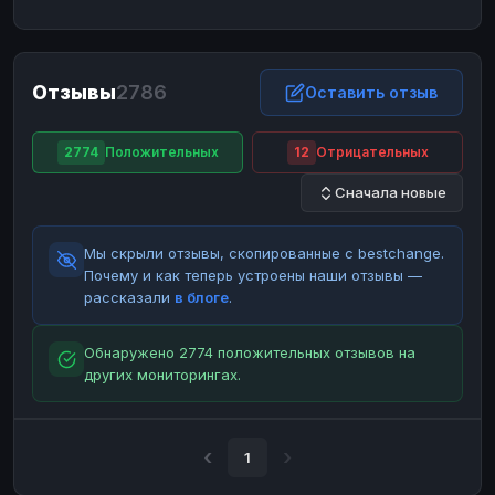
ЮMoney
ЮMoney
RUB
RUB
БАЛАНСЫ КРИПТОБИРЖ
Отзывы
2786
Binance
Binance
Оставить отзыв
RUB
RUB
ИНТЕРНЕТ БАНКИНГ
2774
Положительных
12
Отрицательных
СБЕР
СБЕР
RUB
RUB
Сначала новые
Альфа-Банк
Альфа-Банк
RUB
RUB
Райффайзен
Райффайзен
RUB
RUB
Мы скрыли отзывы, скопированные с bestchange.
ВТБ
ВТБ
RUB
RUB
Почему и как теперь устроены наши отзывы —
рассказали
в блоге
.
Т-Банк
Т-Банк
RUB
RUB
ДЕНЕЖНЫЕ ПЕРЕВОДЫ
Обнаружено 2774 положительных отзывов на
других мониторингах.
ЗК
ЗК
USD
USD
WU
WU
USD
USD
НАЛИЧНЫЕ ДЕНЬГИ
1
Наличные
Наличные
RUB
RUB