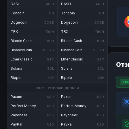
DASH
DASH
DASH
DASH
Toncoin
Toncoin
TON
TON
Dogecoin
Dogecoin
DOGE
DOGE
TRX
TRX
TRON
TRON
Bitcoin Cash
Bitcoin Cash
BCH
BCH
BinanceCoin
BinanceCoin
BEP20
BEP20
Ether Classic
Ether Classic
ETC
ETC
Отз
Solana
Solana
SOL
SOL
Ripple
Ripple
XRP
XRP
135
ЭЛЕКТРОННЫЕ ДЕНЬГИ
Paxum
Paxum
USD
USD
Perfect Money
Perfect Money
USD
USD
Payoneer
Payoneer
USD
USD
PayPal
PayPal
USD
USD