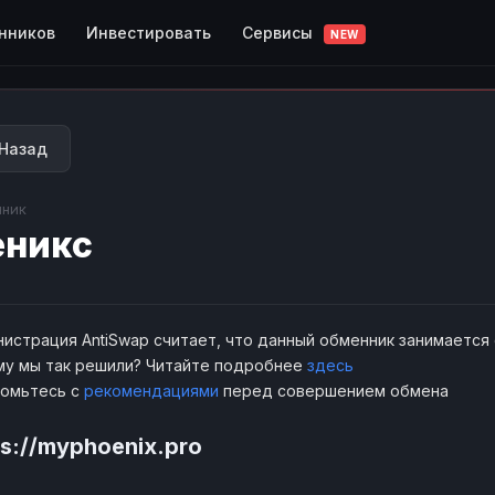
Сервисы
нников
Инвестировать
NEW
Назад
ник
еникс
истрация AntiSwap считает, что данный обменник занимается
у мы так решили? Читайте подробнее
здесь
комьтесь с
рекомендациями
перед совершением обмена
ps://myphoenix.pro