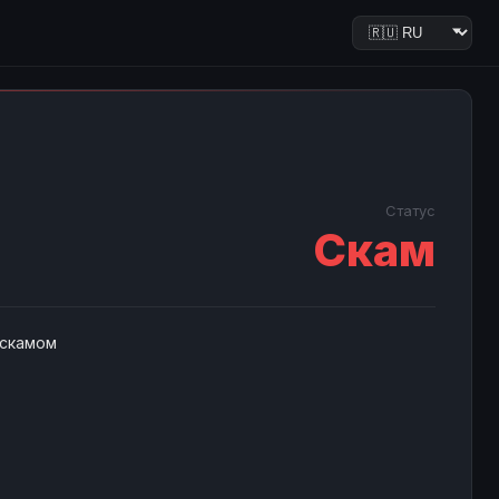
Статус
Скам
 скамом