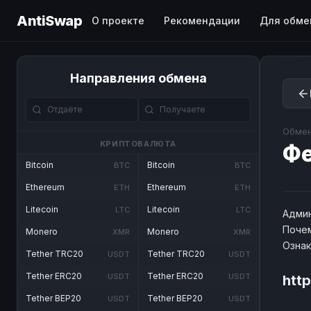
AntiSwap
О проекте
Рекомендации
Для обме
Направления обмена
Обмен
КРИПТОВАЛЮТА
Ф
Bitcoin
Bitcoin
BTC
BTC
Ethereum
Ethereum
ETH
ETH
Litecoin
Litecoin
LTC
LTC
Админ
Почем
Monero
Monero
XMR
XMR
Озна
Tether TRC20
Tether TRC20
USDT
USDT
Tether ERC20
Tether ERC20
USDT
USDT
htt
Tether BEP20
Tether BEP20
USDT
USDT