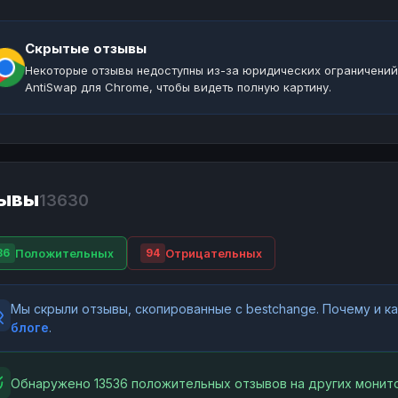
Скрытые отзывы
Некоторые отзывы недоступны из-за юридических ограничений
AntiSwap для Chrome, чтобы видеть полную картину.
ывы
13630
Положительных
Отрицательных
36
94
Мы скрыли отзывы, скопированные с bestchange. Почему и 
блоге
.
Обнаружено 13536 положительных отзывов на других монито