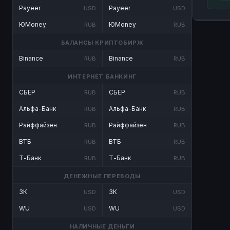
Payeer
Payeer
USD
USD
ЮMoney
ЮMoney
RUB
RUB
БАЛАНСЫ КРИПТОБИРЖ
Binance
Binance
RUB
RUB
ИНТЕРНЕТ БАНКИНГ
СБЕР
СБЕР
RUB
RUB
Альфа-Банк
Альфа-Банк
RUB
RUB
Райффайзен
Райффайзен
RUB
RUB
ВТБ
ВТБ
RUB
RUB
Т-Банк
Т-Банк
RUB
RUB
ДЕНЕЖНЫЕ ПЕРЕВОДЫ
ЗК
ЗК
USD
USD
WU
WU
USD
USD
НАЛИЧНЫЕ ДЕНЬГИ