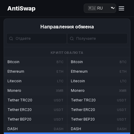
AntiSwap
Направления обмена
КРИПТОВАЛЮТА
Bitcoin
Bitcoin
BTC
BTC
Ethereum
Ethereum
ETH
ETH
Litecoin
Litecoin
LTC
LTC
Monero
Monero
XMR
XMR
Tether TRC20
Tether TRC20
USDT
USDT
Tether ERC20
Tether ERC20
USDT
USDT
Tether BEP20
Tether BEP20
USDT
USDT
DASH
DASH
DASH
DASH