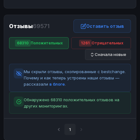
ЮMoney
ЮMoney
RUB
RUB
БАЛАНСЫ КРИПТОБИРЖ
Отзывы
69571
Binance
Binance
Оставить отзыв
RUB
RUB
ИНТЕРНЕТ БАНКИНГ
68310
Положительных
1261
Отрицательных
СБЕР
СБЕР
RUB
RUB
Сначала новые
Альфа-Банк
Альфа-Банк
RUB
RUB
Райффайзен
Райффайзен
RUB
RUB
Мы скрыли отзывы, скопированные с bestchange.
ВТБ
ВТБ
RUB
RUB
Почему и как теперь устроены наши отзывы —
рассказали
в блоге
.
Т-Банк
Т-Банк
RUB
RUB
ДЕНЕЖНЫЕ ПЕРЕВОДЫ
Обнаружено 68310 положительных отзывов на
других мониторингах.
ЗК
ЗК
USD
USD
WU
WU
USD
USD
НАЛИЧНЫЕ ДЕНЬГИ
1
Наличные
Наличные
RUB
RUB