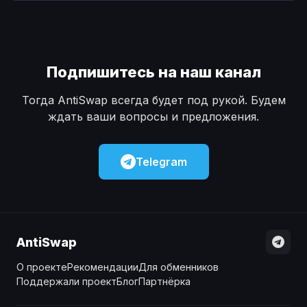
Наличные
Наличные
USD
USD
Наличные
Наличные
KZT
KZT
Подпишитесь на наш канал
Тогда AntiSwap всегда будет под рукой. Будем
ждать ваши вопросы и предложения.
Telegram
AntiSwap
О проекте
Рекомендации
Для обменников
Поддержали проект
Блог
Партнёрка