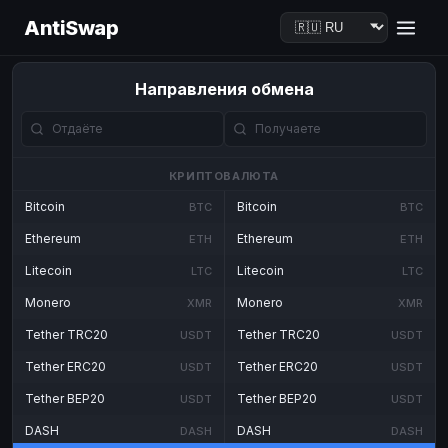
AntiSwap
Направления обмена
КРИПТОВАЛЮТА
Bitcoin
Bitcoin
BTC
BTC
Ethereum
Ethereum
ETH
ETH
Litecoin
Litecoin
LTC
LTC
Monero
Monero
XMR
XMR
Tether TRC20
Tether TRC20
USDT
USDT
Tether ERC20
Tether ERC20
USDT
USDT
Tether BEP20
Tether BEP20
USDT
USDT
DASH
DASH
DASH
DASH