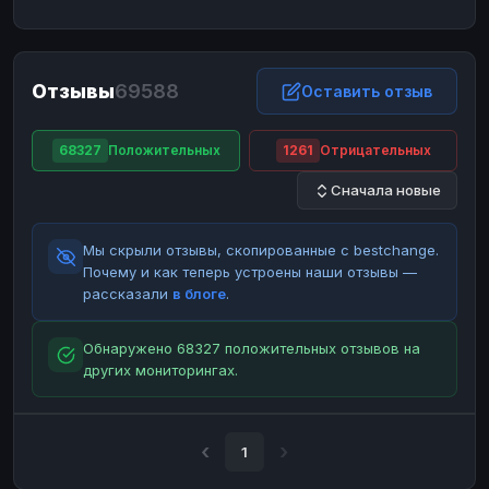
ЮMoney
ЮMoney
RUB
RUB
БАЛАНСЫ КРИПТОБИРЖ
Отзывы
69588
Binance
Binance
Оставить отзыв
RUB
RUB
ИНТЕРНЕТ БАНКИНГ
68327
Положительных
1261
Отрицательных
СБЕР
СБЕР
RUB
RUB
Сначала новые
Альфа-Банк
Альфа-Банк
RUB
RUB
Райффайзен
Райффайзен
RUB
RUB
Мы скрыли отзывы, скопированные с bestchange.
ВТБ
ВТБ
RUB
RUB
Почему и как теперь устроены наши отзывы —
рассказали
в блоге
.
Т-Банк
Т-Банк
RUB
RUB
ДЕНЕЖНЫЕ ПЕРЕВОДЫ
Обнаружено 68327 положительных отзывов на
других мониторингах.
ЗК
ЗК
USD
USD
WU
WU
USD
USD
НАЛИЧНЫЕ ДЕНЬГИ
1
Наличные
Наличные
RUB
RUB