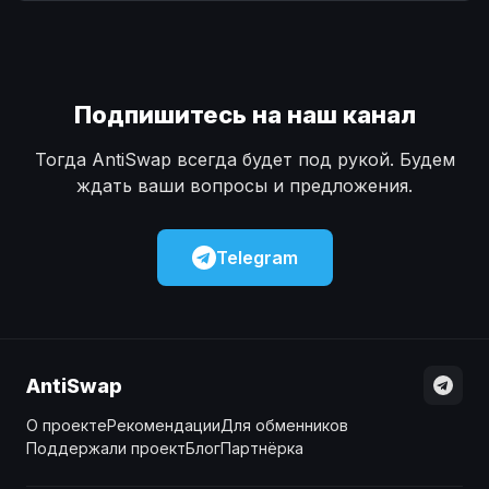
Наличные
Наличные
USD
USD
Наличные
Наличные
KZT
KZT
Подпишитесь на наш канал
Тогда AntiSwap всегда будет под рукой. Будем
ждать ваши вопросы и предложения.
Telegram
AntiSwap
О проекте
Рекомендации
Для обменников
Поддержали проект
Блог
Партнёрка