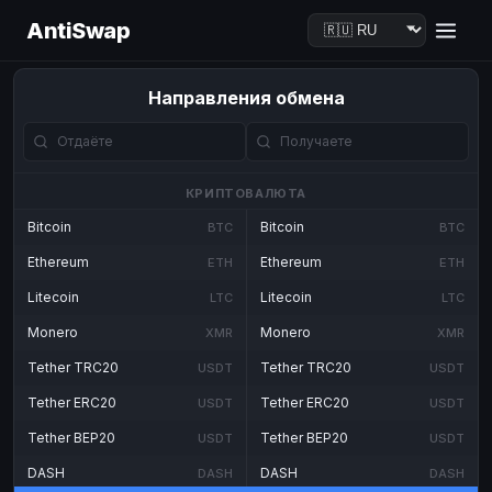
AntiSwap
Направления обмена
КРИПТОВАЛЮТА
Bitcoin
Bitcoin
BTC
BTC
Ethereum
Ethereum
ETH
ETH
Litecoin
Litecoin
LTC
LTC
Monero
Monero
XMR
XMR
Tether TRC20
Tether TRC20
USDT
USDT
Tether ERC20
Tether ERC20
USDT
USDT
Tether BEP20
Tether BEP20
USDT
USDT
DASH
DASH
DASH
DASH