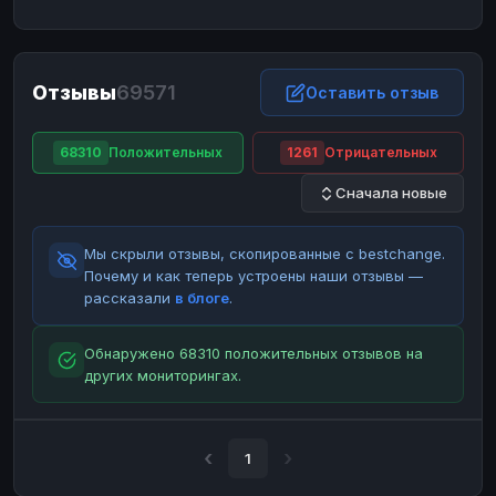
ЮMoney
ЮMoney
RUB
RUB
БАЛАНСЫ КРИПТОБИРЖ
Отзывы
69571
Binance
Binance
Оставить отзыв
RUB
RUB
ИНТЕРНЕТ БАНКИНГ
68310
Положительных
1261
Отрицательных
СБЕР
СБЕР
RUB
RUB
Сначала новые
Альфа-Банк
Альфа-Банк
RUB
RUB
Райффайзен
Райффайзен
RUB
RUB
Мы скрыли отзывы, скопированные с bestchange.
ВТБ
ВТБ
RUB
RUB
Почему и как теперь устроены наши отзывы —
рассказали
в блоге
.
Т-Банк
Т-Банк
RUB
RUB
ДЕНЕЖНЫЕ ПЕРЕВОДЫ
Обнаружено 68310 положительных отзывов на
других мониторингах.
ЗК
ЗК
USD
USD
WU
WU
USD
USD
НАЛИЧНЫЕ ДЕНЬГИ
1
Наличные
Наличные
RUB
RUB