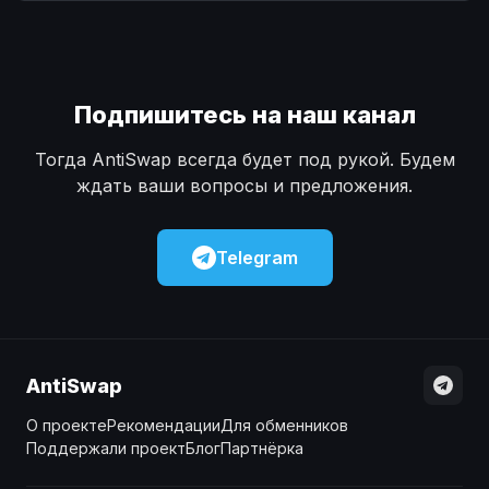
Наличные
Наличные
USD
USD
Наличные
Наличные
KZT
KZT
Подпишитесь на наш канал
Тогда AntiSwap всегда будет под рукой. Будем
ждать ваши вопросы и предложения.
Telegram
AntiSwap
О проекте
Рекомендации
Для обменников
Поддержали проект
Блог
Партнёрка