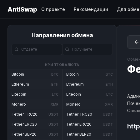
AntiSwap
О проекте
Рекомендации
Для обме
Направления обмена
Обмен
КРИПТОВАЛЮТА
Ф
Bitcoin
Bitcoin
BTC
BTC
Ethereum
Ethereum
ETH
ETH
Litecoin
Litecoin
LTC
LTC
Админ
Почем
Monero
Monero
XMR
XMR
Озна
Tether TRC20
Tether TRC20
USDT
USDT
Tether ERC20
Tether ERC20
USDT
USDT
http
Tether BEP20
Tether BEP20
USDT
USDT