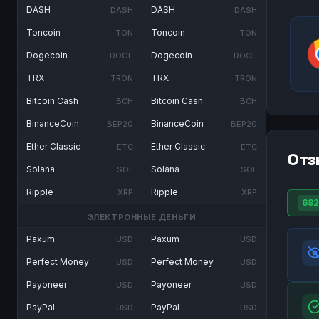
DASH
DASH
DASH
DASH
Toncoin
Toncoin
TON
TON
Dogecoin
Dogecoin
DOGE
DOGE
TRX
TRX
TRON
TRON
Bitcoin Cash
Bitcoin Cash
BCH
BCH
BinanceCoin
BinanceCoin
BEP20
BEP20
Ether Classic
Ether Classic
ETC
ETC
Отз
Solana
Solana
SOL
SOL
Ripple
Ripple
XRP
XRP
682
ЭЛЕКТРОННЫЕ ДЕНЬГИ
Paxum
Paxum
USD
USD
Perfect Money
Perfect Money
USD
USD
Payoneer
Payoneer
USD
USD
PayPal
PayPal
USD
USD