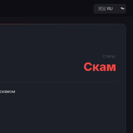
Статус
Скам
 скамом