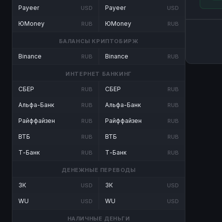
Payeer
Payeer
USD
USD
ЮMoney
ЮMoney
RUB
RUB
БАЛАНСЫ КРИПТОБИРЖ
Binance
Binance
RUB
RUB
ИНТЕРНЕТ БАНКИНГ
СБЕР
СБЕР
RUB
RUB
Альфа-Банк
Альфа-Банк
RUB
RUB
Райффайзен
Райффайзен
RUB
RUB
ВТБ
ВТБ
RUB
RUB
Т-Банк
Т-Банк
RUB
RUB
ДЕНЕЖНЫЕ ПЕРЕВОДЫ
ЗК
ЗК
USD
USD
WU
WU
USD
USD
НАЛИЧНЫЕ ДЕНЬГИ