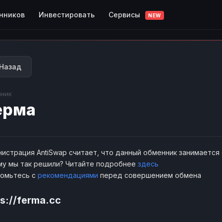
Сервисы
нников
Инвестировать
NEW
Назад
ник
ерма
истрация AntiSwap считает, что данный обменник занимается
у мы так решили? Читайте подробнее
здесь
комьтесь с
рекомендациями
перед совершением обмена
s://ferma.cc