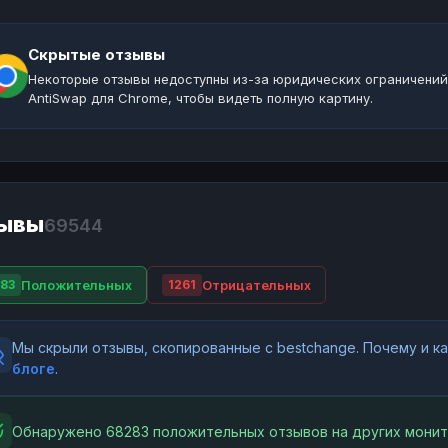
Скрытые отзывы
Некоторые отзывы недоступны из-за юридических ограничений
AntiSwap для Chrome, чтобы видеть полную картину.
ывы
69544
Положительных
Отрицательных
83
1261
Мы скрыли отзывы, скопированные с bestchange. Почему и 
блоге
.
Обнаружено 68283 положительных отзывов на других монит